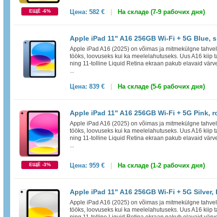
ЕЩЁ -6%
Цена:
582 €
|
На складе (7-9 рабочих дня)
Apple iPad 11" A16 256GB Wi-Fi + 5G Blue, s
Apple iPad A16 (2025) on võimas ja mitmekülgne tahvelar
tööks, loovuseks kui ka meelelahutuseks. Uus A16 kiip t
ning 11-tolline Liquid Retina ekraan pakub elavaid värve
...
Цена:
839 €
|
На складе (5-6 рабочих дня)
Apple iPad 11" A16 256GB Wi-Fi + 5G Pink, r
Apple iPad A16 (2025) on võimas ja mitmekülgne tahvelar
tööks, loovuseks kui ka meelelahutuseks. Uus A16 kiip t
ning 11-tolline Liquid Retina ekraan pakub elavaid värve
...
ЕЩЁ -3%
Цена:
959 €
|
На складе (1-2 рабочих дня)
Apple iPad 11" A16 256GB Wi-Fi + 5G Silver,
Apple iPad A16 (2025) on võimas ja mitmekülgne tahvelar
tööks, loovuseks kui ka meelelahutuseks. Uus A16 kiip t