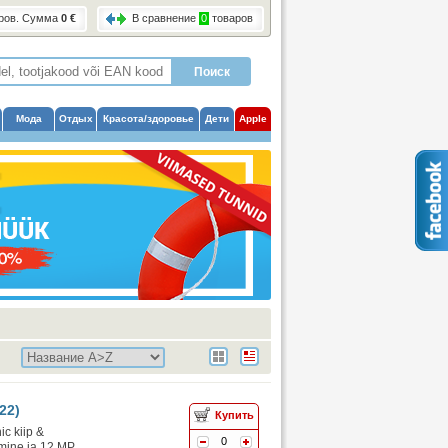
ров
. Сумма
0 €
В сравнение
0
товаров
Мода
Отдых
Красота/здоровье
Дети
Apple
22)
Купить
c kiip &
0
mine ja 12 MP