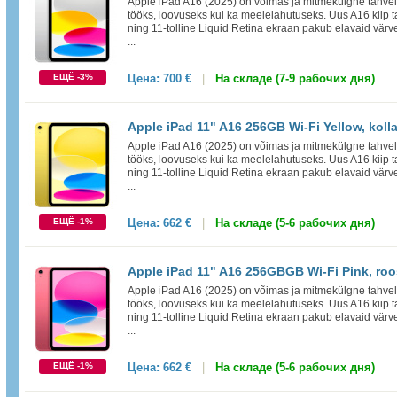
Apple iPad A16 (2025) on võimas ja mitmekülgne tahvelar
tööks, loovuseks kui ka meelelahutuseks. Uus A16 kiip t
ning 11-tolline Liquid Retina ekraan pakub elavaid värve
...
ЕЩЁ -3%
Цена:
700 €
|
На складе (7-9 рабочих дня)
Apple iPad 11" A16 256GB Wi-Fi Yellow, koll
Apple iPad A16 (2025) on võimas ja mitmekülgne tahvelar
tööks, loovuseks kui ka meelelahutuseks. Uus A16 kiip t
ning 11-tolline Liquid Retina ekraan pakub elavaid värve
...
ЕЩЁ -1%
Цена:
662 €
|
На складе (5-6 рабочих дня)
Apple iPad 11" A16 256GBGB Wi-Fi Pink, roo
Apple iPad A16 (2025) on võimas ja mitmekülgne tahvelar
tööks, loovuseks kui ka meelelahutuseks. Uus A16 kiip t
ning 11-tolline Liquid Retina ekraan pakub elavaid värve
...
ЕЩЁ -1%
Цена:
662 €
|
На складе (5-6 рабочих дня)