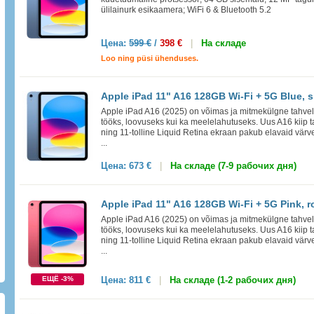
ülilainurk esikaamera; WiFi 6 & Bluetooth 5.2
Цена:
599 €
/
398 €
|
На складе
Loo ning püsi ühenduses.
Apple iPad 11" A16 128GB Wi-Fi + 5G Blue, s
Apple iPad A16 (2025) on võimas ja mitmekülgne tahvelar
tööks, loovuseks kui ka meelelahutuseks. Uus A16 kiip t
ning 11-tolline Liquid Retina ekraan pakub elavaid värve
...
Цена:
673 €
|
На складе (7-9 рабочих дня)
Apple iPad 11" A16 128GB Wi-Fi + 5G Pink, r
Apple iPad A16 (2025) on võimas ja mitmekülgne tahvelar
tööks, loovuseks kui ka meelelahutuseks. Uus A16 kiip t
ning 11-tolline Liquid Retina ekraan pakub elavaid värve
...
ЕЩЁ -3%
Цена:
811 €
|
На складе (1-2 рабочих дня)