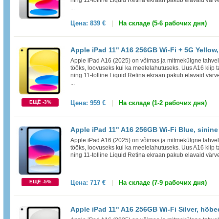
ning 11-tolline Liquid Retina ekraan pakub elavaid värve
...
Цена:
839 €
|
На складе (5-6 рабочих дня)
Apple iPad 11" A16 256GB Wi-Fi + 5G Yellow,
Apple iPad A16 (2025) on võimas ja mitmekülgne tahvelar
tööks, loovuseks kui ka meelelahutuseks. Uus A16 kiip t
ning 11-tolline Liquid Retina ekraan pakub elavaid värve
...
ЕЩЁ -3%
Цена:
959 €
|
На складе (1-2 рабочих дня)
Apple iPad 11" A16 256GB Wi-Fi Blue, sinine
Apple iPad A16 (2025) on võimas ja mitmekülgne tahvelar
tööks, loovuseks kui ka meelelahutuseks. Uus A16 kiip t
ning 11-tolline Liquid Retina ekraan pakub elavaid värve
...
ЕЩЁ -5%
Цена:
717 €
|
На складе (7-9 рабочих дня)
Apple iPad 11" A16 256GB Wi-Fi Silver, hõbe