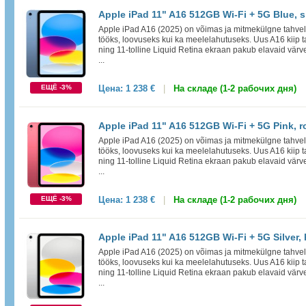
Apple iPad 11" A16 512GB Wi-Fi + 5G Blue, s
Apple iPad A16 (2025) on võimas ja mitmekülgne tahvelar
tööks, loovuseks kui ka meelelahutuseks. Uus A16 kiip t
ning 11-tolline Liquid Retina ekraan pakub elavaid värve
...
ЕЩЁ -3%
Цена:
1 238 €
|
На складе (1-2 рабочих дня)
Apple iPad 11" A16 512GB Wi-Fi + 5G Pink, r
Apple iPad A16 (2025) on võimas ja mitmekülgne tahvelar
tööks, loovuseks kui ka meelelahutuseks. Uus A16 kiip t
ning 11-tolline Liquid Retina ekraan pakub elavaid värve
...
ЕЩЁ -3%
Цена:
1 238 €
|
На складе (1-2 рабочих дня)
Apple iPad 11" A16 512GB Wi-Fi + 5G Silver,
Apple iPad A16 (2025) on võimas ja mitmekülgne tahvelar
tööks, loovuseks kui ka meelelahutuseks. Uus A16 kiip t
ning 11-tolline Liquid Retina ekraan pakub elavaid värve
...