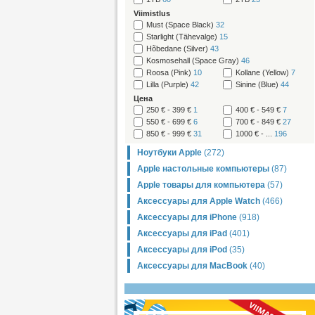
Viimistlus
Must (Space Black)
32
Starlight (Tähevalge)
15
Hõbedane (Silver)
43
Kosmosehall (Space Gray)
46
Roosa (Pink)
10
Kollane (Yellow)
7
Lilla (Purple)
42
Sinine (Blue)
44
Цена
250 € - 399 €
1
400 € - 549 €
7
550 € - 699 €
6
700 € - 849 €
27
850 € - 999 €
31
1000 € - ...
196
Ноутбуки Apple
(272)
Apple настольные компьютеры
(87)
Apple товары для компьютера
(57)
Аксессуары для Apple Watch
(466)
Аксессуары для iPhone
(918)
Аксессуары для iPad
(401)
Аксессуары для iPod
(35)
Аксессуары для MacBook
(40)