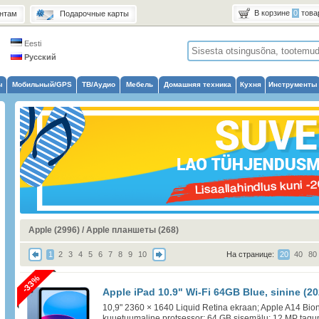
В корзине
0
това
нтам
Подарочные карты
Eesti
Русский
ы
Мобильный/GPS
ТВ/Аудио
Мебель
Домашняя техника
Кухня
Инструменты
Apple (2996)
/
Apple планшеты (268)
1
2
3
4
5
6
7
8
9
10
На странице:
20
40
80
-33%
Apple iPad 10.9" Wi-Fi 64GB Blue, sinine (20
10,9" 2360 × 1640 Liquid Retina ekraan; Apple A14 Bioni
kuuetuumaline protsessor; 64 GB sisemälu; 12 MP tagu