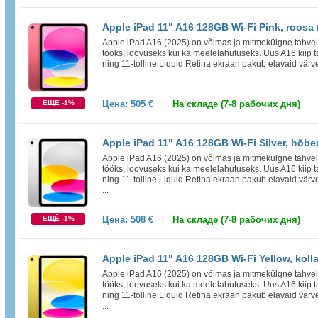
Apple iPad 11" A16 128GB Wi-Fi Pink, roosa 
Apple iPad A16 (2025) on võimas ja mitmekülgne tahvelar
tööks, loovuseks kui ka meelelahutuseks. Uus A16 kiip t
ning 11-tolline Liquid Retina ekraan pakub elavaid värve
...
ЕЩЁ -1%
Цена:
505 €
|
На складе (7-8 рабочих дня)
Apple iPad 11" A16 128GB Wi-Fi Silver, hõbe
Apple iPad A16 (2025) on võimas ja mitmekülgne tahvelar
tööks, loovuseks kui ka meelelahutuseks. Uus A16 kiip t
ning 11-tolline Liquid Retina ekraan pakub elavaid värve
...
ЕЩЁ -1%
Цена:
508 €
|
На складе (7-8 рабочих дня)
Apple iPad 11" A16 128GB Wi-Fi Yellow, koll
Apple iPad A16 (2025) on võimas ja mitmekülgne tahvelar
tööks, loovuseks kui ka meelelahutuseks. Uus A16 kiip t
ning 11-tolline Liquid Retina ekraan pakub elavaid värve
...