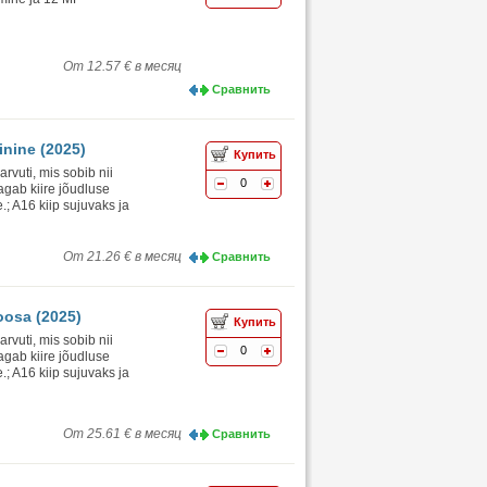
От 12.57 € в месяц
Сравнить
inine (2025)
Купить
vuti, mis sobib nii
0
agab kiire jõudluse
.; A16 kiip sujuvaks ja
От 21.26 € в месяц
Сравнить
oosa (2025)
Купить
vuti, mis sobib nii
0
agab kiire jõudluse
.; A16 kiip sujuvaks ja
От 25.61 € в месяц
Сравнить