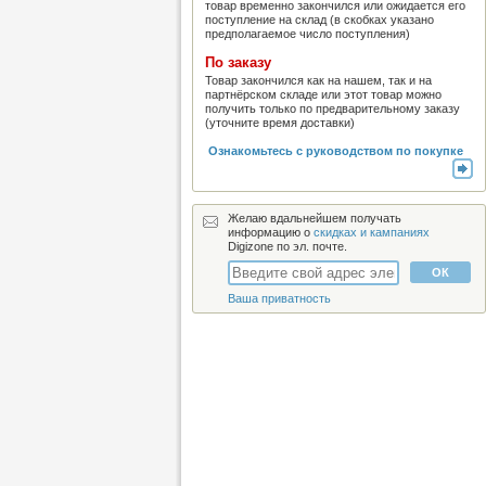
товар временно закончился или ожидается его
поступление на склад (в скобках указано
предполагаемое число поступления)
По заказу
Товар закончился как на нашем, так и на
партнёрском складе или этот товар можно
получить только по предварительному заказу
(уточните время доставки)
Ознакомьтесь с руководством по покупке
Желаю вдальнейшем получать
информацию о
скидках и кампаниях
Digizone по эл. почте.
Ваша приватность