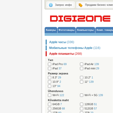
Запрос инфо
Продажи бизнес-клие
Камеры
Фототовары
Компьютеры
Комп. товар
Apple часы
(336)
Мобильные телефоны Apple
(116)
Apple планшеты
(268)
Тип
iPad Pro
69
iPad Air
139
iPad
37
iPad mini
29
Размер экрана
8.3"
29
10.2"
1
10.9"
2
11"
139
13"
94
Ühenduvus
Wi-Fi
122
Wi-Fi + 5G
139
Kõvaketta maht
64GB
7
128GB
51
256GB
68
512GB
57
1TB
60
2TB
23