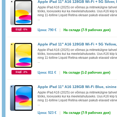
Apple iPad 11" A16 128GB Wi-Fi + 5G Silver,
Apple iPad A16 (2025) on võimas ja mitmekülgne tahvelar
tööks, loovuseks kui ka meelelahutuseks. Uus A16 kiip t
ning 11-tolline Liquid Retina ekraan pakub elavaid värve
...
ЕЩЁ -5%
Цена:
790 €
|
На складе (7-9 рабочих дня)
Apple iPad 11" A16 128GB Wi-Fi + 5G Yellow,
Apple iPad A16 (2025) on võimas ja mitmekülgne tahvelar
tööks, loovuseks kui ka meelelahutuseks. Uus A16 kiip t
ning 11-tolline Liquid Retina ekraan pakub elavaid värve
...
ЕЩЁ -3%
Цена:
811 €
|
На складе (1-2 рабочих дня)
Apple iPad 11" A16 128GB Wi-Fi Blue, sinine
Apple iPad A16 (2025) on võimas ja mitmekülgne tahvelar
tööks, loovuseks kui ka meelelahutuseks. Uus A16 kiip t
ning 11-tolline Liquid Retina ekraan pakub elavaid värve
...
Цена:
523 €
|
На складе (7-9 рабочих дня)