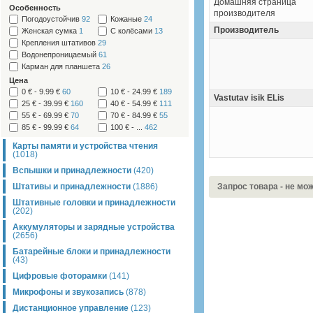
Домашняя страница
Особенность
производителя
Погодоустойчив
92
Кожаные
24
Производитель
Женская сумка
1
С колёсами
13
Крепления штативов
29
Водонепроницаемый
61
Карман для планшета
26
Цена
0 € - 9.99 €
60
10 € - 24.99 €
189
Vastutav isik ELis
25 € - 39.99 €
160
40 € - 54.99 €
111
55 € - 69.99 €
70
70 € - 84.99 €
55
85 € - 99.99 €
64
100 € - ...
462
Карты памяти и устройства чтения
(1018)
Вспышки и принадлежности
(420)
Штативы и принадлежности
(1886)
Запрос товара - не мо
Штативные головки и принадлежности
(202)
Аккумуляторы и зарядные устройства
(2656)
Батарейные блоки и принадлежности
(43)
Цифровые фоторамки
(141)
Микрофоны и звукозапись
(878)
Дистанционное управление
(123)