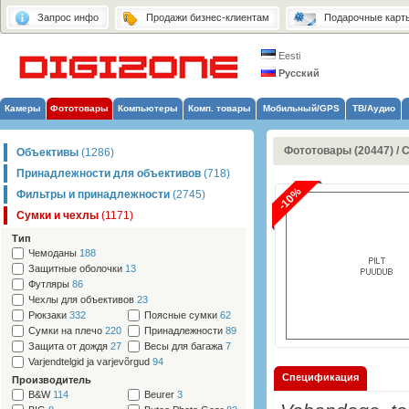
Запрос инфо
Продажи бизнес-клиентам
Подарочные карт
Eesti
Русский
Камеры
Фототовары
Компьютеры
Комп. товары
Мобильный/GPS
ТВ/Аудио
Фототовары (20447)
/
С
Объективы
(1286)
Принадлежности для объективов
(718)
-10%
Фильтры и принадлежности
(2745)
Сумки и чехлы
(1171)
Тип
Чемоданы
188
Защитные оболочки
13
Футляры
86
Чехлы для объективов
23
Рюкзаки
332
Поясные сумки
62
Сумки на плечо
220
Принадлежности
89
Защита от дождя
27
Весы для багажа
7
Varjendtelgid ja varjevõrgud
94
Спецификация
Производитель
B&W
114
Beurer
3