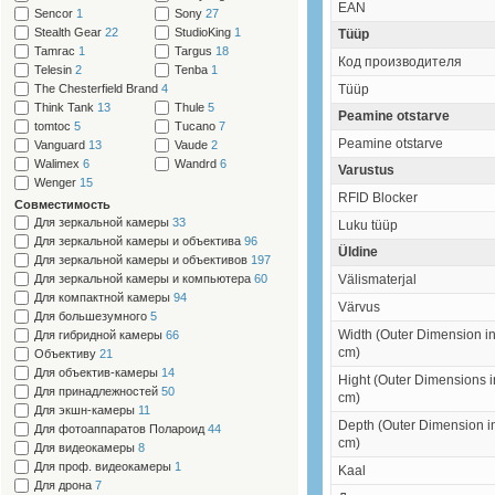
EAN
Sencor
1
Sony
27
Stealth Gear
22
StudioKing
1
Tüüp
Tamrac
1
Targus
18
Код производителя
Telesin
2
Tenba
1
The Chesterfield Brand
4
Tüüp
Think Tank
13
Thule
5
Peamine otstarve
tomtoc
5
Tucano
7
Peamine otstarve
Vanguard
13
Vaude
2
Walimex
6
Wandrd
6
Varustus
Wenger
15
RFID Blocker
Cовместимость
Для зеркальной камеры
33
Luku tüüp
Для зеркальной камеры и объектива
96
Üldine
Для зеркальной камеры и объективов
197
Для зеркальной камеры и компьютера
60
Välismaterjal
Для компактной камеры
94
Värvus
Для большезумного
5
Width (Outer Dimension i
Для гибридной камеры
66
cm)
Объективу
21
Для объектив-камеры
14
Hight (Outer Dimensions i
Для принадлежностей
50
cm)
Для экшн-камеры
11
Depth (Outer Dimension i
Для фотоаппаратов Полароид
44
cm)
Для видеокамеры
8
Для проф. видеокамеры
1
Kaal
Для дрона
7