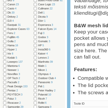
Vabandage, too
BIG
8
Buteo Photo Gear
82
Canon
23
Case Logic
23
teksti mõistmis
Casio
4
Cullmann
22
klienditugi@di
Db
20
Dell
1
Delsey
2
Dicota
9
DJI
4
Dörr
1
B&W mesh lid
Eastpak
31
Esperanza
3
Explorer Cases
63
Falcon Eyes
14
Keep your case 
Feru
2
Fuji
3
pocket allows 
Fujifilm
45
Godox
3
Golla
2
Gomatic
3
pens and much
Hama
16
HP
5
size here. The
Hyper
1
Insta360
6
Irix
6
Kaiser
4
can fall out.
Kodak
5
Lenovo
2
Lowepro
137
Manfrotto
39
Mantona
6
Matin
1
Features:
Neewer
1
Nikon
1
Novoflex
3
Olympus
4
Compatible w
OP Tech
2
Outdoor Club
4
Pacsafe
2
Panasonic
9
The lid pocke
Peak Design
153
Peli
1
Pentax
2
Peter Hadley
2
The screws ar
PGYTECH
3
Polaroid
10
Puluz
3
Ricoh
7
Rivacase
2
Rollei
6
Toote ID
Samsonite
29
Samyang
9