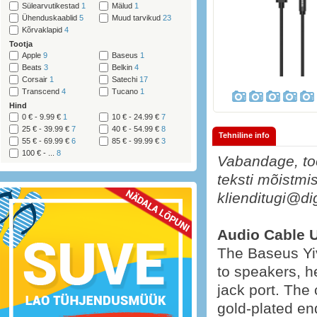
Sülearvutikestad
1
Mälud
1
Ühenduskaablid
5
Muud tarvikud
23
Kõrvaklapid
4
Tootja
Apple
9
Baseus
1
Beats
3
Belkin
4
Corsair
1
Satechi
17
Transcend
4
Tucano
1
Hind
0 € - 9.99 €
1
10 € - 24.99 €
7
25 € - 39.99 €
7
40 € - 54.99 €
8
Tehniline info
55 € - 69.99 €
6
85 € - 99.99 €
3
100 € - ...
8
Vabandage, too
teksti mõistmis
klienditugi@di
Audio Cable U
The Baseus Yi
to speakers, 
jack port. The
gold-plated en