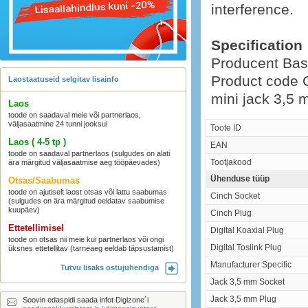
interference.
Specification
Producent
Bas
Product code 
Laostaatuseid selgitav lisainfo
mini jack 3,5 
Laos
toode on saadaval meie või partnerlaos,
väljasaatmine 24 tunni jooksul
Toote ID
Laos ( 4-5 tp )
EAN
toode on saadaval partnerlaos (sulgudes on alati
Tootjakood
ära märgitud väljasaatmise aeg tööpäevades)
Ühenduse tüüp
Otsas/Saabumas
toode on ajutiselt laost otsas või lattu saabumas
Cinch Socket
(sulgudes on ära märgitud eeldatav saabumise
kuupäev)
Cinch Plug
Ettetellimisel
Digital Koaxial Plug
toode on otsas nii meie kui partnerlaos või ongi
Digital Toslink Plug
üksnes ettetellitav (tarneaeg eeldab täpsustamist)
Manufacturer Specific
Tutvu lisaks ostujuhendiga
Jack 3,5 mm Socket
Jack 3,5 mm Plug
Soovin edaspidi saada infot Digizone´i