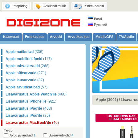
Infopäring
Ärikliendi müük
Kinkekaardid
Eesti
Русский
Kaamerad
Fotokaubad
Arvutid
Arvutikaubad
Mobiil/GPS
TV/Audio
Apple nutikellad
(336)
Apple mobiiltelefonid
(117)
Apple tahvelarvutid
(268)
Apple sülearvutid
(271)
Apple lauaarvutid
(87)
Apple arvutikaubad
(57)
Lisavarustus Apple Watch'ile
(466)
Apple (3001)
/
Lisavarus
Lisavarustus iPhone'ile
(921)
Lisavarustus iPad'ile
(403)
Lisavarustus iPod'ile
(35)
OSTUKORVIS RAKE
LISAALLAHINDLUS
Lisavarustus MacBook'ile
(40)
Tüüp
Akud ja laadijad
1
Sülearvutikotid
4