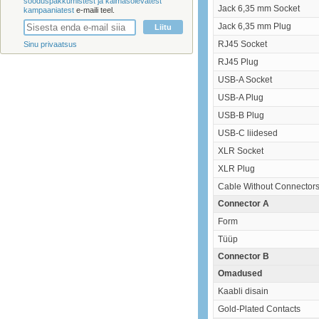
sooduspakkumistest ja käimasolevatest
Jack 6,35 mm Socket
kampaaniatest
e-maili teel.
Jack 6,35 mm Plug
RJ45 Socket
Sinu privaatsus
RJ45 Plug
USB-A Socket
USB-A Plug
USB-B Plug
USB-C liidesed
XLR Socket
XLR Plug
Cable Without Connector
Connector A
Form
Tüüp
Connector B
Omadused
Kaabli disain
Gold-Plated Contacts