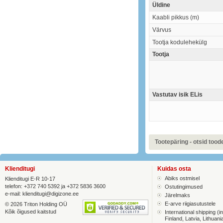
Üldine
Kaabli pikkus (m)
Värvus
Tootja kodulehekülg
Tootja
Vastutav isik ELis
Tootepäring - otsid toodet
Klienditugi
Kuidas osta
Abiks ostmisel
Klienditugi E-R 10-17
telefon: +372 740 5392 ja +372 5836 3600
Ostutingimused
e-mail:
klienditugi@digizone.ee
Järelmaks
E-arve riigiasutustele
© 2026 Triton Holding OÜ
Kõik õigused kaitstud
International shipping (in
Finland, Latvia, Lithuani