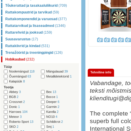
Tõukerattad ja tasakaaluliikurid
(709)
Rattakompuutrid ja tarvikud
(59)
Rattakomponendid ja varuosad
(377)
Rattatarvikud ja lisaseadmed
(1346)
Rattarehvid ja jooksud
(159)
Suusavarustus
(17)
Rattakiivrid ja kindad
(531)
Trenažöörid ja treeningpingid
(126)
Hobikaubad
(232)
Tüüp
Noolemängud
118
Mängulauad
39
Tehniline info
Õuemängud
63
Metallidetektorid
1
Kalapüük
8
Vabandage, too
Tootja
teksti mõistmis
Abbey
3
Bex
13
klienditugi@di
BGB
2
Bocce
1
Crossnet
2
Deeper
6
Donic
1
Garmin
2
Harrows
104
Karella
2
The complete “
Meteor
3
NO10
4
superb full co
Roberto Sport
13
Schildkrot
2
SKO
2
Smj
1
International S