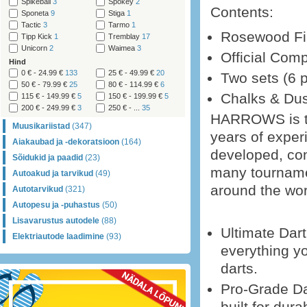
Spikeball
3
Spokey
2
Contents:
Sponeta
9
Stiga
1
Tactic
3
Tarmo
1
Rosewood Fin
Tipp Kick
1
Tremblay
17
Unicorn
2
Waimea
3
Official Comp
Hind
0 € - 24.99 €
133
25 € - 49.99 €
20
Two sets (6 p
50 € - 79.99 €
25
80 € - 114.99 €
6
Chalks & Dus
115 € - 149.99 €
5
150 € - 199.99 €
5
200 € - 249.99 €
3
250 € - ...
35
HARROWS is th
Muusikariistad
(347)
years of exper
Aiakaubad ja -dekoratsioon
(164)
developed, con
Sõidukid ja paadid
(23)
many tournamen
Autoakud ja tarvikud
(49)
around the wor
Autotarvikud
(321)
Autopesu ja -puhastus
(50)
Lisavarustus autodele
(88)
Ultimate Dar
Elektriautode laadimine
(93)
everything yo
darts.
Pro-Grade Dar
built for dura