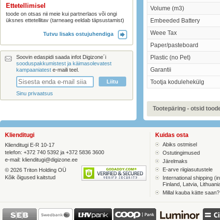
Ettetellimisel
Volume (m3)
toode on otsas nii meie kui partnerlaos või ongi
üksnes ettetellitav (tarneaeg eeldab täpsustamist)
Embeeded Battery
Weee Tax
Tutvu lisaks ostujuhendiga
Paper/pasteboard
Soovin edaspidi saada infot Digizone´i
Plastic (no Pet)
sooduspakkumistest ja käimasolevatest
Garantii
kampaaniatest
e-maili teel.
Tootja kodulehekülg
Sinu privaatsus
Tootepäring - otsid toodet
Klienditugi
Kuidas osta
Abiks ostmisel
Klienditugi E-R 10-17
telefon: +372 740 5392 ja +372 5836 3600
Ostutingimused
e-mail:
klienditugi@digizone.ee
Järelmaks
E-arve riigiasutustele
© 2026 Triton Holding OÜ
Kõik õigused kaitstud
International shipping (in
Finland, Latvia, Lithuani
Millal kauba kätte saan?