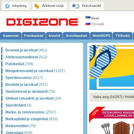
Infopäring
Ärikliendi müük
Kinkekaardid
Eesti
Русский
Kaamerad
Fotokaubad
Arvutid
Arvutikaubad
Mobiil/GPS
TV/Audio
Droonid ja tarvikud
(461)
Aktiivsusmonitorid
(512)
Pulsikellad
(706)
Mängukonsoolid ja -tarvikud
(1207)
Spordivarustus
(4117)
Binoklid ja tarvikud
(537)
Vaatlustorud ja okulaarid
(79)
Vaba aeg (16297)
/
Hobi
Sihikud relvadele ja tarvikud
(24)
Spordiriided
(4)
-10%
Matka- ja reisivarustus
(2537)
OSTUKORVIS RAKEN
LISAALLAHINDLUS 
Matkapliidid ja sööginõud
(833)
Matkamööbel
(70)
Jalgrattad
(519)