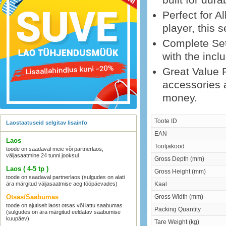
Perfect for A
player, this s
Complete Set
with the incl
Great Value P
accessories a
money.
Toote ID
Laostaatuseid selgitav lisainfo
EAN
Laos
Tootjakood
toode on saadaval meie või partnerlaos,
väljasaatmine 24 tunni jooksul
Gross Depth (mm)
Laos ( 4-5 tp )
Gross Height (mm)
toode on saadaval partnerlaos (sulgudes on alati
ära märgitud väljasaatmise aeg tööpäevades)
Kaal
Otsas/Saabumas
Gross Width (mm)
toode on ajutiselt laost otsas või lattu saabumas
Packing Quantity
(sulgudes on ära märgitud eeldatav saabumise
kuupäev)
Tare Weight (kg)