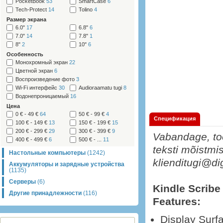
PocketBook
53
SmartCase
6
Tech-Protect
14
Tolino
4
Размер экрана
6.0"
17
6.8"
6
7.0"
14
7.8"
1
8"
2
10"
6
Особенность
Монохромный экран
22
Цветной экран
6
Воспроизведение фото
3
Wi-Fi интерфейс
30
Audioraamatu tugi
8
Водонепроницаемый
16
Цена
0 € - 49 €
64
50 € - 99 €
4
Спецификация
100 € - 149 €
13
150 € - 199 €
15
200 € - 299 €
29
300 € - 399 €
9
Vabandage, too
400 € - 499 €
6
500 € - ...
11
teksti mõistmis
Настольные компьютеры
(1242)
klienditugi@di
Аккумуляторы и зарядные устройства
(1135)
Серверы
(6)
Kindle Scribe
Другие принадлежности
(116)
Features:
Display Surf