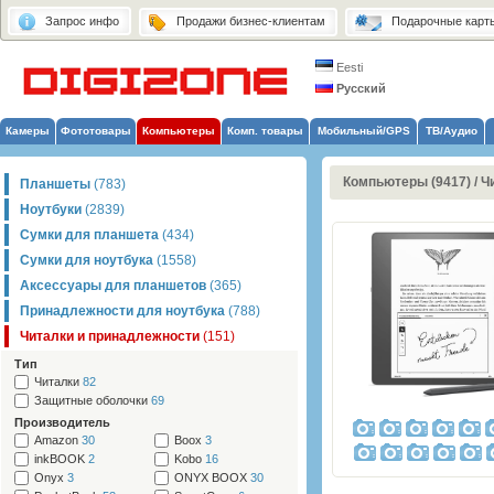
Запрос инфо
Продажи бизнес-клиентам
Подарочные карт
Eesti
Русский
Камеры
Фототовары
Компьютеры
Комп. товары
Мобильный/GPS
ТВ/Аудио
Компьютеры (9417)
/
Ч
Планшеты
(783)
Ноутбуки
(2839)
Сумки для планшета
(434)
Сумки для ноутбука
(1558)
Аксессуары для планшетов
(365)
Принадлежности для ноутбука
(788)
Читалки и принадлежности
(151)
Тип
Читалки
82
Защитные оболочки
69
Производитель
Amazon
30
Boox
3
inkBOOK
2
Kobo
16
Onyx
3
ONYX BOOX
30