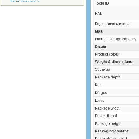
Ваша приватность
Toote ID
EAN
Код производителя
Mälu
Internal storage capacity
Disain
Product colour
Weight & dimensions
Sügavus
Package depth
Kaal
Kõrgus
Laius
Package width
Pakendi kaal
Package height
Packaging content