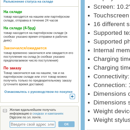
Разъяснение статуса на складе
Screen: 10.2
На складе
Touchscreen 
товар находится на нашем или партнёрском
складе, отправка в течение 24 часов
16 different 
На складе (4-5рд)
Supported t
товар находится на партнёрском складе (в
скобках указано время отправки в рабочих
Supported ph
днях)
Закончился/ожидается
Internal mem
товар временно закончился или ожидается его
поступление на склад (в скобках указано
Charging tim
предполагаемое число поступления)
Charging tim
По заказу
Товар закончился как на нашем, так и на
Connectivity
партнёрском складе или этот товар можно
получить только по предварительному заказу
Connection:
(уточните время доставки)
Ознакомьтесь с руководством по покупке
Dimensions o
Dimensions s
Weight devic
Желаю вдальнейшем получать
информацию о
скидках и кампаниях
Digizone по эл. почте.
Weight stylus