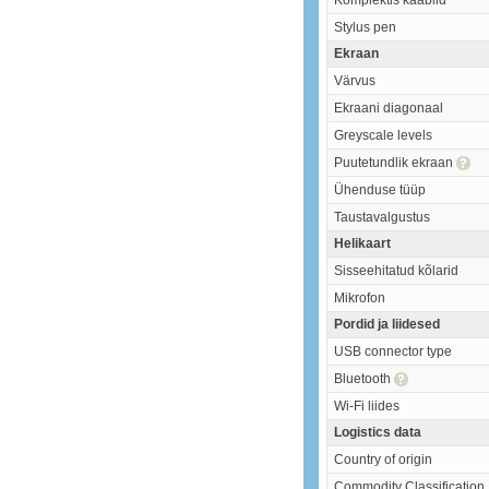
Komplektis kaablid
Stylus pen
Ekraan
Värvus
Ekraani diagonaal
Greyscale levels
Puutetundlik ekraan
Ühenduse tüüp
Taustavalgustus
Helikaart
Sisseehitatud kõlarid
Mikrofon
Pordid ja liidesed
USB connector type
Bluetooth
Wi-Fi liides
Logistics data
Country of origin
Commodity Classification