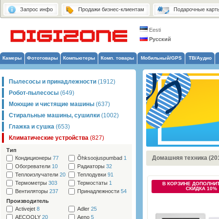
Запрос инфо
Продажи бизнес-клиентам
Подарочные карт
Eesti
Русский
Камеры
Фототовары
Компьютеры
Комп. товары
Мобильный/GPS
ТВ/Аудио
Пылесосы и принадлежности
(1912)
Робот-пылесосы
(649)
Моющие и чистящие машины
(637)
Стиральные машины, сушилки
(1002)
Глажка и сушка
(653)
Климатические устройства
(827)
Тип
Домашняя техника (20
Кондиционеры
77
Õhksoojuspumbad
1
Обогреватели
10
Радиаторы
32
Теплоизлучатели
20
Теплодувки
91
Термометры
303
Термостаты
1
В КОРЗИНЕ ДОПОЛНИ
СКИДКА 10%
Вентиляторы
237
Принадлежности
54
Производитель
Activejet
8
Adler
25
AECOOLY
20
Aeno
5