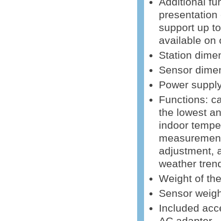
Additional fu
presentation 
support up t
available on
Station dim
Sensor dime
Power supply
Functions: c
the lowest a
indoor tempe
measurement,
adjustment, a
weather trend
Weight of the
Sensor weigh
Included acce
AC adapter