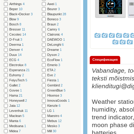
Airthings
4
Awei
1
Beper
10
Beurer
3
Black+Decker
3
Blaupunkt
28
Blow
9
Boneco
3
Bosch
8
Braun
2
Bresser
11
Camry
6
Cecotec
14
Clatronic
4
D-Fruit
3
DAEWOO
1
Deerma
1
DeLonghi
6
Denver
4
Dreame
1
Duux
14
Dyson
2
Спецификация
ECG
4
EcoFlow
1
Electrolux
8
Emerio
3
Vabandage, too
Esperanza
21
ETA
2
Euhomy
2
Eve
2
teksti mõistmis
FeiyuTech
5
Fiesta
1
klienditugi@di
Gallet
2
Gembird
2
Govee
1
GreenBlue
5
Hama
21
Hisense
3
Weather statio
Honeywell
2
InnovaGoods
1
Jata
12
Kienzle
6
humidity, abso
Levenhuk
11
LG
1
trend indicator
Maclean
5
Maestro
4
Manta
6
Mebus
12
moon phase dis
Medisana
1
Mesko
3
Midea
7
Mill
30
batteries.