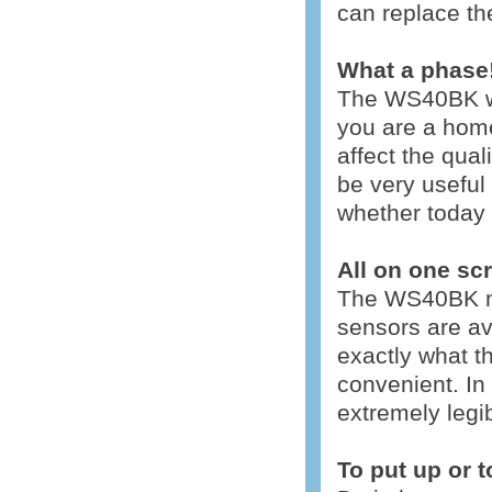
can replace th
What a phase
The WS40BK wea
you are a home
affect the quali
be very useful
whether today 
All on one sc
The WS40BK mod
sensors are av
exactly what t
convenient. In 
extremely legib
To put up or 