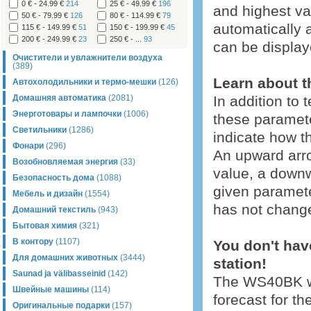
0 € - 24.99 €
214
25 € - 49.99 €
196
and highest va
50 € - 79.99 €
126
80 € - 114.99 €
79
automatically a
115 € - 149.99 €
51
150 € - 199.99 €
45
200 € - 249.99 €
23
250 € - ...
93
can be display
Очистители и увлажнители воздуха
(389)
Learn about t
Автохолодильники и термо-мешки
(126)
Домашняя автоматика
(2081)
In addition to 
Энерготовары и лампочки
(1006)
these paramete
Светильники
(1286)
indicate how t
Фонари
(296)
An upward arro
Возобновляемая энергия
(33)
value, a downw
Безопасность дома
(1088)
given paramete
Мебель и дизайн
(1554)
has not chang
Домашний текстиль
(943)
Бытовая химия
(321)
В контору
(1107)
You don't have
Для домашних животных
(3444)
station!
Saunad ja välibasseinid
(142)
The WS40BK we
Швейные машины
(114)
forecast for th
Оригинальные подарки
(157)