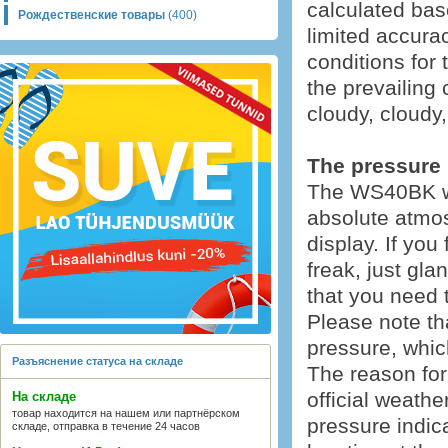
calculated bas
Рождественские товары
(400)
limited accurac
conditions for 
the prevailing 
cloudy, cloudy
The pressure i
The WS40BK wea
absolute atmos
display. If you
freak, just glan
that you need 
Please note th
pressure, which
Разъяснение статуса на складе
The reason for 
official weathe
На складе
товар находится на нашем или партнёрском
pressure indic
складе, отправка в течение 24 часов