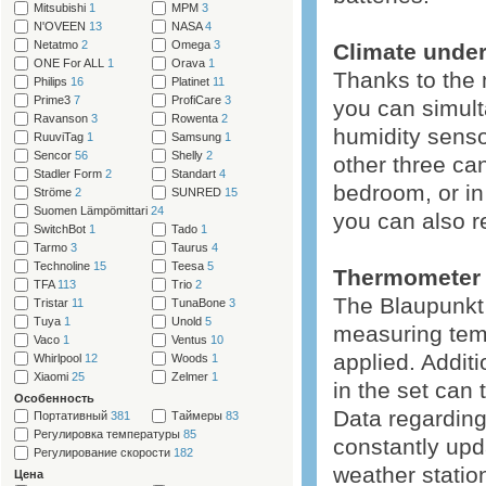
Mitsubishi
1
MPM
3
N'OVEEN
13
NASA
4
Netatmo
2
Omega
3
Climate under
ONE For ALL
1
Orava
1
Thanks to the 
Philips
16
Platinet
11
Prime3
7
ProfiCare
3
you can simult
Ravanson
3
Rowenta
2
humidity sensor
RuuviTag
1
Samsung
1
Sencor
56
Shelly
2
other three ca
Stadler Form
2
Standart
4
bedroom, or in
Ströme
2
SUNRED
15
Suomen Lämpömittari
24
you can also r
SwitchBot
1
Tado
1
Tarmo
3
Taurus
4
Technoline
15
Teesa
5
Thermometer 
TFA
113
Trio
2
The Blaupunkt 
Tristar
11
TunaBone
3
Tuya
1
Unold
5
measuring temp
Vaco
1
Ventus
10
applied. Addit
Whirlpool
12
Woods
1
Xiaomi
25
Zelmer
1
in the set can
Особенность
Data regardin
Портативный
381
Таймеры
83
Регулировка температуры
85
constantly upd
Регулирование скорости
182
weather statio
Цена