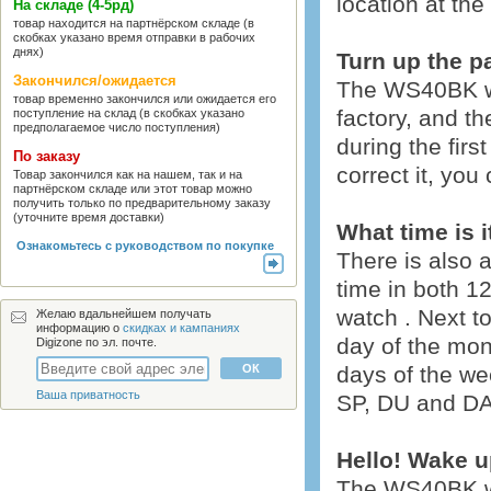
location at the
На складе (4-5рд)
товар находится на партнёрском складе (в
скобках указано время отправки в рабочих
днях)
Turn up the p
Закончился/ожидается
The WS40BK wea
товар временно закончился или ожидается его
factory, and th
поступление на склад (в скобках указано
предполагаемое число поступления)
during the fir
По заказу
correct it, you
Товар закончился как на нашем, так и на
партнёрском складе или этот товар можно
получить только по предварительному заказу
(уточните время доставки)
What time is i
Ознакомьтесь с руководством по покупке
There is also 
time in both 1
watch . Next to
Желаю вдальнейшем получать
информацию о
скидках и кампаниях
day of the mon
Digizone по эл. почте.
days of the we
Ваша приватность
SP, DU and DA
Hello! Wake u
The WS40BK wea