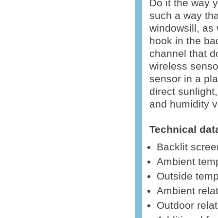
Do it the way 
such a way tha
windowsill, as 
hook in the bac
channel that do
wireless senso
sensor in a pl
direct sunligh
and humidity v
Technical dat
Backlit scree
Ambient temp
Outside temp
Ambient rela
Outdoor rela