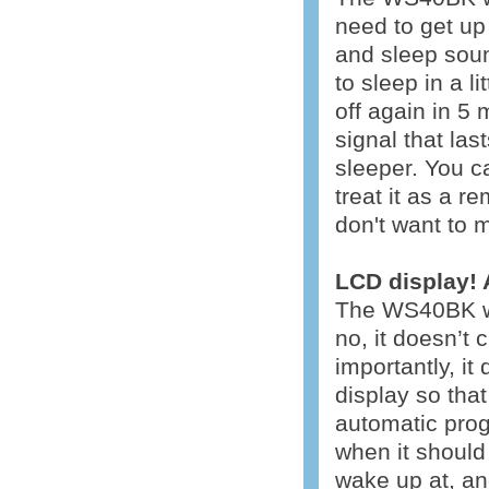
need to get up 
and sleep sound
to sleep in a l
off again in 5
signal that la
sleeper. You c
treat it as a 
don't want to m
LCD display!
The WS40BK we
no, it doesn’t 
importantly, it
display so that
automatic prog
when it should
wake up at, an