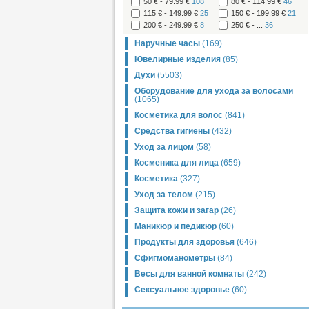
50 € - 79.99 €
108
80 € - 114.99 €
46
115 € - 149.99 €
25
150 € - 199.99 €
21
200 € - 249.99 €
8
250 € - ...
36
Наручные часы
(169)
Ювелирные изделия
(85)
Духи
(5503)
Оборудование для ухода за волосами
(1065)
Косметика для волос
(841)
Средства гигиены
(432)
Уход за лицом
(58)
Косменика для лица
(659)
Косметика
(327)
Уход за телом
(215)
Защита кожи и загар
(26)
Маникюр и педикюр
(60)
Продукты для здоровья
(646)
Сфигмоманометры
(84)
Весы для ванной комнаты
(242)
Сексуальное здоровье
(60)