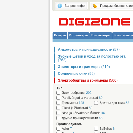
Запрос инфо
Продажи бизнес-клие
Камеры
Фототовары
Компьютеры
Комп. товар
Алкометры и принадлежности
(57)
Зубные щетки и уход за полостью рта
(762)
Эпиляторы и триммеры
(219)
Солнечные очки
(99)
Электробритвы и триммеры
(566)
Тип
Электробритвы
202
Pardlivõrgud ja varuterad
69
Триммеры
128
Бритвы для тела
32
Žiletid ja žiletiterad
59
Nina-ja kõrvakarva lõikurid
46
Другие принадлежности
45
Производитель
Adler
7
BaByliss
8