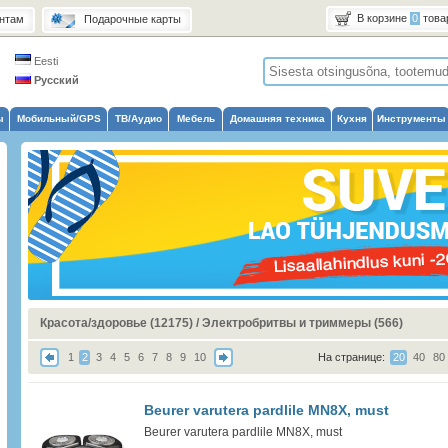
В корзине
0
това
нтам
Подарочные карты
Eesti
Русский
ы
Мобильный/GPS
ТВ/Аудио
Мебель
Домашняя техника
Кухня
Инструменты
Красота/здоровье (12175)
/
Электробритвы и триммеры (566)
1
2
3
4
5
6
7
8
9
10
На странице:
20
40
80
Beurer varutera pardlile MN8X, must
Beurer varutera pardlile MN8X, must