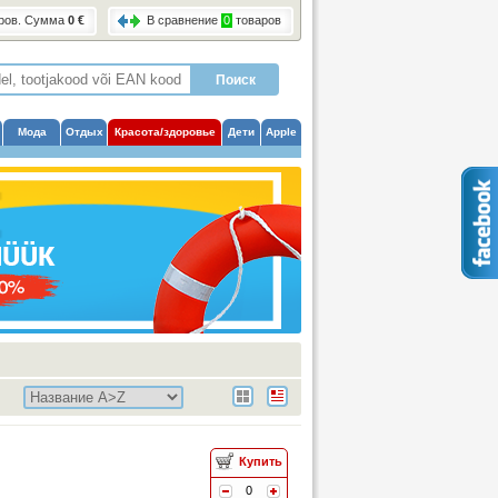
ров
. Сумма
0 €
В сравнение
0
товаров
Мода
Отдых
Красота/здоровье
Дети
Apple
Купить
0