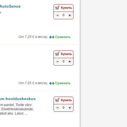
, AutoSence
Купить
e
0
От 7.29 € в месяц
Сравнить
Купить
0
От 7.85 € в месяц
Сравнить
Care-hoolduskeskus
Купить
 pardel, Toote värv:
0
 Elektritoide/akutoide,
tud aku. Laius: ...