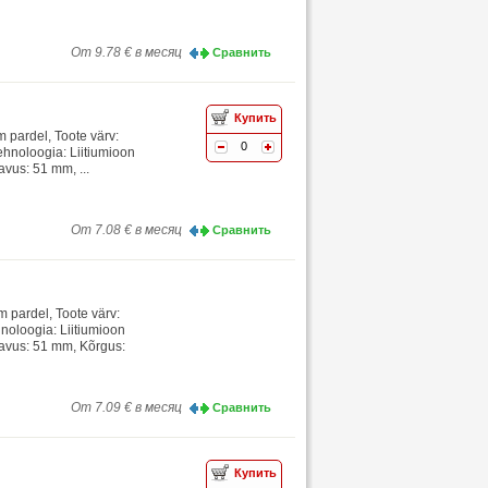
От 9.78 € в месяц
Сравнить
Купить
 pardel, Toote värv:
0
tehnoloogia: Liitiumioon
avus: 51 mm, ...
От 7.08 € в месяц
Сравнить
 pardel, Toote värv:
hnoloogia: Liitiumioon
gavus: 51 mm, Kõrgus:
От 7.09 € в месяц
Сравнить
Купить