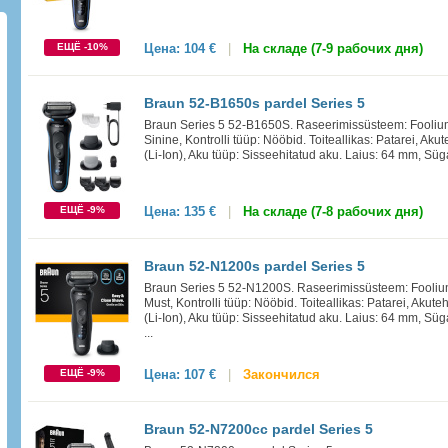
ЕЩЁ -10%
Цена:
104 €
|
На складе (7-9 рабочих дня)
Braun 52-B1650s pardel Series 5
Braun Series 5 52-B1650S. Raseerimissüsteem: Foolium
Sinine, Kontrolli tüüp: Nööbid. Toiteallikas: Patarei, Aku
(Li-Ion), Aku tüüp: Sisseehitatud aku. Laius: 64 mm, Süg
ЕЩЁ -9%
Цена:
135 €
|
На складе (7-8 рабочих дня)
Braun 52-N1200s pardel Series 5
Braun Series 5 52-N1200S. Raseerimissüsteem: Foolium
Must, Kontrolli tüüp: Nööbid. Toiteallikas: Patarei, Akute
(Li-Ion), Aku tüüp: Sisseehitatud aku. Laius: 64 mm, Sü
...
ЕЩЁ -9%
Цена:
107 €
|
Закончился
Braun 52-N7200cc pardel Series 5