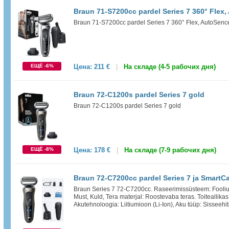
Braun 71-S7200cc pardel Series 7 360° Flex
Braun 71-S7200cc pardel Series 7 360° Flex, AutoSenc
ЕЩЁ -6%
Цена:
211 €
|
На складе (4-5 рабочих дня)
Braun 72-C1200s pardel Series 7 gold
Braun 72-C1200s pardel Series 7 gold
ЕЩЁ -8%
Цена:
178 €
|
На складе (7-9 рабочих дня)
Braun 72-C7200cc pardel Series 7 ja Smart
Braun Series 7 72-C7200cc. Raseerimissüsteem: Foolium
Must, Kuld, Tera materjal: Roostevaba teras. Toiteallikas:
Akutehnoloogia: Liitiumioon (Li-Ion), Aku tüüp: Sisseehita