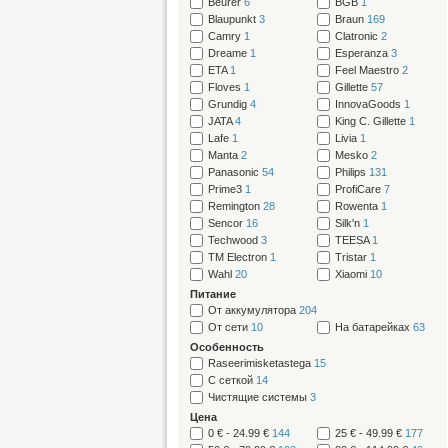
Beurer
6
BGB
1
Blaupunkt
3
Braun
169
Camry
1
Clatronic
2
Dreame
1
Esperanza
3
ETA
1
Feel Maestro
2
Floves
1
Gillette
57
Grundig
4
InnovaGoods
1
JATA
4
King C. Gillette
1
Lafe
1
Livia
1
Manta
2
Mesko
2
Panasonic
54
Philips
131
Prime3
1
ProfiCare
7
Remington
28
Rowenta
1
Sencor
16
Silk'n
1
Techwood
3
TEESA
1
TM Electron
1
Tristar
1
Wahl
20
Xiaomi
10
Питание
От аккумулятора
204
От сети
10
На батарейках
63
Особенность
Raseerimisketastega
15
С сеткой
14
Чистящие системы
3
Цена
0 € - 24.99 €
144
25 € - 49.99 €
177