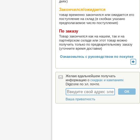
днях)
Закончился/ожидается
товар временно закончился или ожидается его
поступление на склад (в скобках указано
предполагаемое число поступления)
По заказу
Товар закончился как на нашем, так и на
партнёрском складе или этот товар можно
получить только по предварительному заказу
(уточните время доставки)
Ознакомьтесь с руководством по покупке
Желаю вдальнейшем получать
информацию о
скидках и кампаниях
Digizone по эл. почте.
Ваша приватность