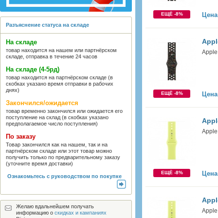
ЕЩЁ -8%
Цена
Разъяснение статуса на складе
Appl
На складе
товар находится на нашем или партнёрском
Apple
складе, отправка в течение 24 часов
На складе (4-5рд)
товар находится на партнёрском складе (в
скобках указано время отправки в рабочих
днях)
ЕЩЁ -8%
Цена
Закончился/ожидается
товар временно закончился или ожидается его
поступление на склад (в скобках указано
Appl
предполагаемое число поступления)
Apple
По заказу
Товар закончился как на нашем, так и на
партнёрском складе или этот товар можно
получить только по предварительному заказу
(уточните время доставки)
ЕЩЁ -8%
Цена
Ознакомьтесь с руководством по покупке
Appl
Желаю вдальнейшем получать
Apple
информацию о
скидках и кампаниях