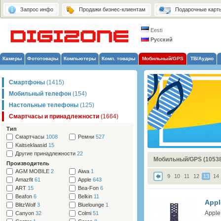
Запрос инфо
Продажи бизнес-клиентам
Подарочные карт
Eesti
Русский
Камеры
Фототовары
Компьютеры
Комп. товары
Мобильный/GPS
ТВ/Аудио
Смартфоны
(1415)
Мобильный телефон
(154)
Настольные телефоны
(125)
Смартчасы и принадлежности
(1664)
Тип
Смартчасы
1008
Ремни
527
Kaitseklaasid
15
Другие принадлежности
22
Мобильный/GPS (1053
Производитель
AGM MOBILE
2
Aiwa
1
9
10
11
12
13
14
Amazfit
61
Apple
643
ART
15
Bea-Fon
6
Beafon
6
Belkin
11
Appl
BlitzWolf
3
Bluelounge
1
Apple
Canyon
32
Colmi
51