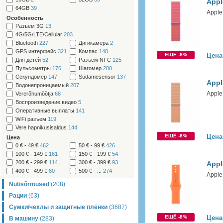
Appl
64GB
39
Apple
Особенность
Разъем 3G
13
4G/5G/LTE/Cellular
203
Bluetooth
227
Дигикамера
2
GPS интерфейс
321
Компас
140
ЕЩЁ -8%
Цена
Для детей
52
Разъём NFC
125
Пульсометры
176
Шагомер
200
Секундомер
147
Südamesensor
137
Appl
Водонепроницаемый
207
Apple
Vererõhumõõtja
68
Воспроизведение видео
5
Оперативные выплаты
141
WiFi разъем
119
Vere hapnikusisaldus
144
ЕЩЁ -8%
Цена
Цена
0 € - 49 €
462
50 € - 99 €
426
100 € - 149 €
161
150 € - 199 €
54
200 € - 299 €
114
300 € - 399 €
93
Appl
400 € - 499 €
80
500 € - ...
274
Apple
Nutisõrmused
(208)
Рации
(63)
Сумки/чехлы и защитные плёнки
(3687)
ЕЩЁ -8%
Цена
В машину
(283)