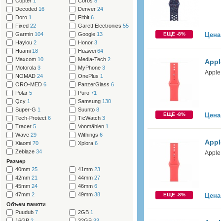
Copter
1
Coros
8
Decoded
16
Denver
24
Doro
1
Fitbit
6
Fixed
22
Garett Electronics
55
Garmin
104
Google
13
ЕЩЁ -8%
Цена
Haylou
2
Honor
3
Huami
18
Huawei
64
Maxcom
10
Media-Tech
2
Appl
Motorola
3
MyPhone
3
Apple
NOMAD
24
OnePlus
1
ORO-MED
6
PanzerGlass
6
Polar
5
Puro
71
Qcy
1
Samsung
130
Super-G
1
Suunto
8
ЕЩЁ -8%
Цена
Tech-Protect
6
TicWatch
3
Tracer
5
Vonmählen
1
Wave
29
Withings
6
Appl
Xiaomi
70
Xplora
6
Zeblaze
34
Apple
Размер
40mm
25
41mm
23
42mm
21
44mm
27
45mm
24
46mm
6
47mm
2
49mm
38
ЕЩЁ -8%
Цена
Объем памяти
Puudub
7
2GB
1
16GB
2
32GB
33