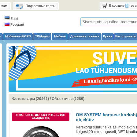
В корзине
0
това
нтам
Подарочные карты
Eesti
Русский
ы
Мобильный/GPS
ТВ/Аудио
Мебель
Домашняя техника
Кухня
Инструменты
Фототовары (20461)
/
Объективы (1286)
OM SYSTEM korpuse korkobjek
В КОРЗИНЕ ДОПОЛНИТЕЛЬНАЯ
СКИДКА 9%
objektiiv
Kerekorgi suurune kalasilmobjektiiv 
kõigest 20 cm kauguselt, MFT-kinnitus