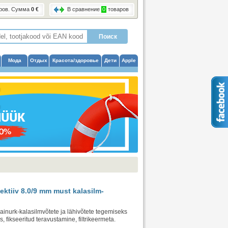
ров
. Сумма
0 €
В сравнение
0
товаров
Мода
Отдых
Красота/здоровье
Дети
Apple
tiiv 8.0/9 mm must kalasilm-
lainurk-kalasilmvõtete ja lähivõtete tegemiseks
, fikseeritud teravustamine, filtrikeermeta.