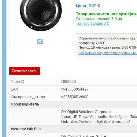
Цена:
107 €
Товар находится на партнёрск
Отправка в течение 7-9 рд.
Transport alates 0 €
Образец месячного взноса при покуп
рассрочку
7.09 €
Период 18 месяцев / взнос 0.00 € (0
Открыть калькулятор рассроченных
Спецификация
Toote ID
1830600
EAN
4545350054427
Код производителя
V335530BW000
Производитель
OM Digital Solutions Corporatio
Japan, JP, Tokyo Metropolis, Hachiōji-shi, T
Link: https://www.om-digitalsolutions.com/
Vastutav isik ELis
OM Digital Solutions GmbH