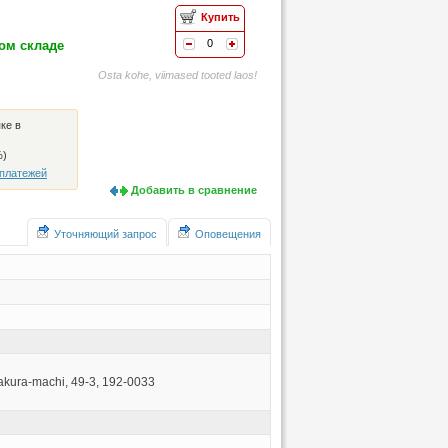
Купить
0
ом складе
Osta kohe, viimased tooted laos!
ке в
%)
 платежей
Добавить в сравнение
Уточняющий запрос
Оповещения
akakura-machi, 49-3, 192-0033