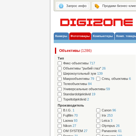
Запрос инфо
Продажи бизнес-клие
Камеры
Фототовары
Компьютеры
Комп. товар
Объективы
(1286)
Тип
Фикс-объективы
717
Объективы "рыбий глаз"
26
Широкоугольный зум
139
Макрообъективы
79
Спец. объективы
6
Телеобъективы
84
Универсальные объективы
59
Standardobjektiivid
19
Topeltobjektiivid
2
Производитель
B.I.G.
1
Canon
96
Fujifilm
70
Irix
253
Laowa
93
Leica
3
Nikon
27
Olympus
26
OM SYSTEM
27
Panasonic
61