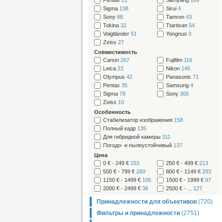
Pentax
21
Samyang
169
Sigma
138
Sirui
4
Sony
88
Tamron
43
Tokina
32
Ttartisan
54
Voigtländer
51
Yongnuo
3
Zeiss
27
Cовместимость
Canon
267
Fujifilm
116
Leica
23
Nikon
145
Olympus
42
Panasonic
71
Pentax
35
Samsung
4
Sigma
78
Sony
300
Zeiss
10
Особенность
Стабилизатор изображения
158
Полный кадр
135
Для гибридной камеры
311
Погодо- и пылеустойчивый
137
Цена
0 € - 249 €
153
250 € - 499 €
213
500 € - 799 €
260
800 € - 1149 €
293
1150 € - 1499 €
105
1500 € - 1999 €
97
2000 € - 2499 €
36
2500 € - ...
127
Принадлежности для объективов
(720)
Фильтры и принадлежности
(2751)