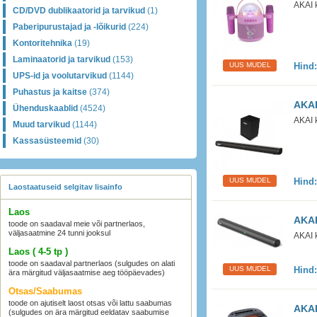
AKAI 
CD/DVD dublikaatorid ja tarvikud
(1)
Paberipurustajad ja -lõikurid
(224)
Kontoritehnika
(19)
Laminaatorid ja tarvikud
(153)
UUS MUDEL
Hind
UPS-id ja voolutarvikud
(1144)
Puhastus ja kaitse
(374)
AKAI
Ühenduskaablid
(4524)
AKAI 
Muud tarvikud
(1144)
Kassasüsteemid
(30)
UUS MUDEL
Hind
Laostaatuseid selgitav lisainfo
Laos
AKAI
toode on saadaval meie või partnerlaos,
väljasaatmine 24 tunni jooksul
AKAI 
Laos ( 4-5 tp )
toode on saadaval partnerlaos (sulgudes on alati
UUS MUDEL
Hind
ära märgitud väljasaatmise aeg tööpäevades)
Otsas/Saabumas
toode on ajutiselt laost otsas või lattu saabumas
AKAI
(sulgudes on ära märgitud eeldatav saabumise