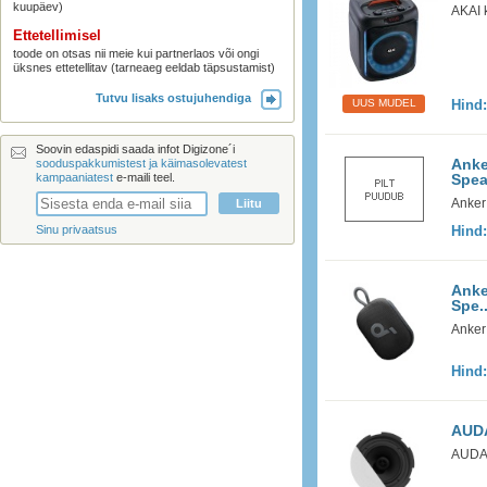
kuupäev)
AKAI 
Ettetellimisel
toode on otsas nii meie kui partnerlaos või ongi
üksnes ettetellitav (tarneaeg eeldab täpsustamist)
Tutvu lisaks ostujuhendiga
UUS MUDEL
Hind
Soovin edaspidi saada infot Digizone´i
Anke
sooduspakkumistest ja käimasolevatest
kampaaniatest
e-maili teel.
Spea
Anker
Sinu privaatsus
Hind
Anke
Spe..
Anker
Hind
AUDA
AUDAC