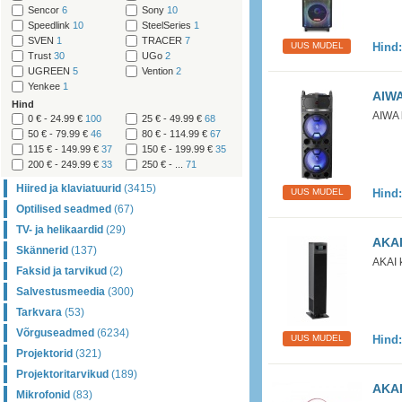
Sencor
6
Sony
10
Speedlink
10
SteelSeries
1
SVEN
1
TRACER
7
UUS MUDEL
Hind
Trust
30
UGo
2
UGREEN
5
Vention
2
Yenkee
1
AIWA
Hind
AIWA 
0 € - 24.99 €
100
25 € - 49.99 €
68
50 € - 79.99 €
46
80 € - 114.99 €
67
115 € - 149.99 €
37
150 € - 199.99 €
35
200 € - 249.99 €
33
250 € - ...
71
Hiired ja klaviatuurid
(3415)
UUS MUDEL
Hind
Optilised seadmed
(67)
TV- ja helikaardid
(29)
AKAI
Skännerid
(137)
AKAI 
Faksid ja tarvikud
(2)
Salvestusmeedia
(300)
Tarkvara
(53)
Võrguseadmed
(6234)
UUS MUDEL
Hind
Projektorid
(321)
Projektoritarvikud
(189)
AKAI
Mikrofonid
(83)