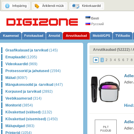
Infopäring
Ärikliendi müük
Kinkekaardid
Eesti
Русский
Kaamerad
Fotokaubad
Arvutid
Arvutikaubad
Mobiil/GPS
TV/Audio
Arvutikaubad (52222)
/
Graafikalauad ja tarvikud
(145)
Emaplaadid
(1205)
1
2
3
4
5
6
7
8
Videokaardid
(969)
Protsessorid ja jahutused
(1594)
Adle
Mälud
(8097)
Adler
Mängukonsoolid ja -tarvikud
(447)
Korpused ja tarvikud
(2892)
Veebikaamerad
(314)
Monitorid
(3854)
Hind
Kõvakettad (välised)
(1132)
Kõvakettad (sisemised)
(1450)
Adle
Mälupulgad
(983)
Adler
Printerid
(1054)