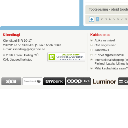
Tootepäring - otsid toodet
1
2
3
4
5
6
7
8
Klienditugi
Kuidas osta
Abiks ostmisel
Klienditugi E-R 10-17
telefon: +372 740 5392 ja +372 5836 3600
Ostutingimused
e-mail:
klienditugi@digizone.ee
Järelmaks
E-arve riigiasutustele
© 2026 Triton Holding OÜ
Kõik õigused kaitstud
International shipping (in
Finland, Latvia, Lithuani
Millal kauba kätte saan?