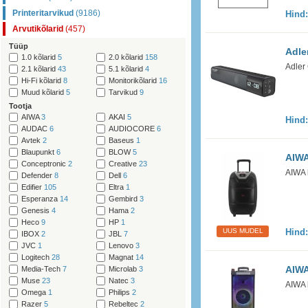
Printeritarvikud
(9186)
Hind
Arvutikõlarid
(457)
Tüüp
Adle
1.0 kõlarid
5
2.0 kõlarid
158
Adler
2.1 kõlarid
43
5.1 kõlarid
4
Hi-Fi kõlarid
8
Monitorikõlarid
16
Muud kõlarid
5
Tarvikud
9
Tootja
AIWA
3
AKAI
5
Hind
AUDAC
6
AUDIOCORE
6
Avtek
2
Baseus
1
Blaupunkt
6
BLOW
5
AIWA
Conceptronic
2
Creative
23
AIWA 
Defender
8
Dell
6
Edifier
105
Eltra
1
Esperanza
14
Gembird
3
Genesis
4
Hama
2
Heco
9
HP
1
UUS MUDEL
Hind
IBOX
2
JBL
7
JVC
1
Lenovo
3
Logitech
28
Magnat
14
AIWA
Media-Tech
7
Microlab
3
Muse
23
Natec
3
AIWA 
Omega
1
Philips
2
Razer
5
Rebeltec
2