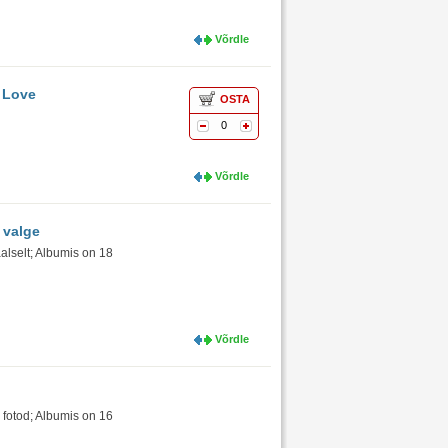
Võrdle
I Love
OSTA
0
Võrdle
, valge
aalselt; Albumis on 18
Võrdle
 fotod; Albumis on 16