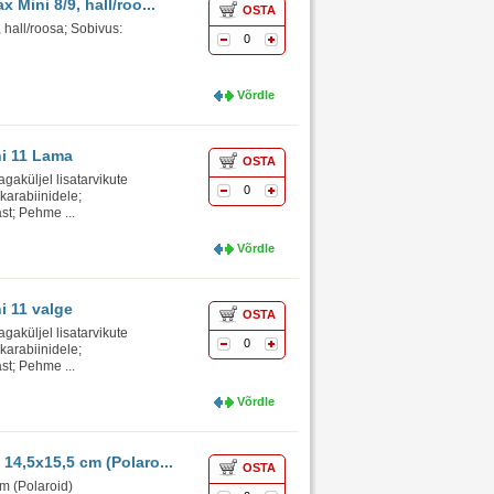
Mini 8/9, hall/roo...
OSTA
 hall/roosa; Sobivus:
0
Võrdle
ni 11 Lama
OSTA
agaküljel lisatarvikute
0
karabiinidele;
st; Pehme ...
Võrdle
i 11 valge
OSTA
agaküljel lisatarvikute
0
karabiinidele;
st; Pehme ...
Võrdle
14,5x15,5 cm (Polaro...
OSTA
m (Polaroid)