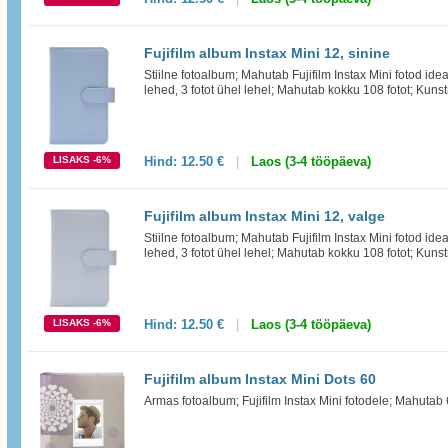
Fujifilm album Instax Mini 12, sinine
Stiilne fotoalbum; Mahutab Fujifilm Instax Mini fotod id
lehed, 3 fotot ühel lehel; Mahutab kokku 108 fotot; Kun
LISAKS -6%
Hind:
12.50 €
|
Laos (3-4 tööpäeva)
Fujifilm album Instax Mini 12, valge
Stiilne fotoalbum; Mahutab Fujifilm Instax Mini fotod id
lehed, 3 fotot ühel lehel; Mahutab kokku 108 fotot; Kun
LISAKS -6%
Hind:
12.50 €
|
Laos (3-4 tööpäeva)
Fujifilm album Instax Mini Dots 60
Armas fotoalbum; Fujifilm Instax Mini fotodele; Mahutab 