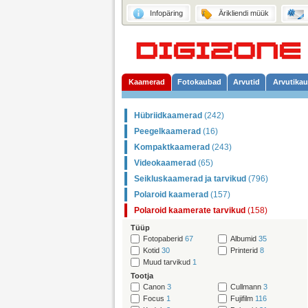
Infopäring
Ärikliendi müük
Kaamerad
Fotokaubad
Arvutid
Arvutika
Hübriidkaamerad
(242)
Peegelkaamerad
(16)
Kompaktkaamerad
(243)
Videokaamerad
(65)
Seikluskaamerad ja tarvikud
(796)
Polaroid kaamerad
(157)
Polaroid kaamerate tarvikud
(158)
Tüüp
Fotopaberid
67
Albumid
35
Kotid
30
Printerid
8
Muud tarvikud
1
Tootja
Canon
3
Cullmann
3
Focus
1
Fujifilm
116