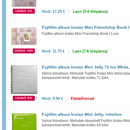
LISAKS -5%
Hind:
17.25 €
|
Laos (3-4 tööpäeva)
Fujifilm album Instax Mini Friendship Book 
Fujifilm album Instax Mini Friendship Book I Love
LISAKS -14%
Hind:
11.75 €
|
Laos (7-8 tööpäeva)
Fujifilm album Instax Mini Jelly 72 Ice White
Stiilne fotoalbum; Mahutab Fujifilm Instax Mini fotod ide
kahepoolset lehte; Mahutab kokku 72 fotot
LISAKS -6%
Hind:
9.50 €
|
Ettetellimisel
Fujifilm album Instax Mini Jelly, roheline
Vahva fotoalbum; Mahutab ideaalselt Fujifilm Instax Mini
kahepoolset lehte; Mahutab kokku 64 fotot