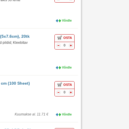
Pakis 50 lehte
Võrdle
(5x7.6cm), 20tk
OSTA
 pildid; Kleebitav
0
Võrdle
 cm (100 Sheet)
OSTA
0
Kuumakse al. 11.71 €
Võrdle