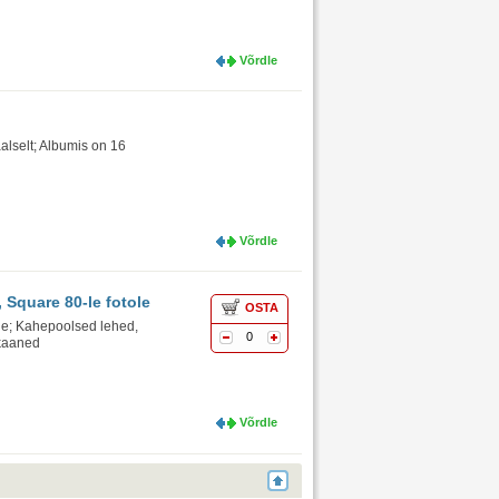
Võrdle
aalselt; Albumis on 16
Võrdle
 Square 80-le fotole
OSTA
ele; Kahepoolsed lehed,
0
 kaaned
Võrdle