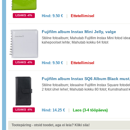
LISAKS -4%
Hind:
9.50 €
|
Ettetellimisel
Fujifilm album Instax Mini Jelly, valge
Stiilne fotoalbum; Mahutab Fujifilm Instax Mini fotod ide
kahepoolset lehte; Mahutab kokku 64 fotot
LISAKS -4%
Hind:
9.50 €
|
Ettetellimisel
Fujifilm album Instax SQ6 Album Black must,
Stiilne fotoalbum; Ideaalne Fujifilm Instax Square fotod
2 fotot ühel lehel; Mahutab kokku 80 fotot; Kunstnahast
LISAKS -4%
Hind:
14.25 €
|
Laos (3-4 tööpäeva)
Tootepäring - otsid toodet, aga ei leia? Kliki siia!