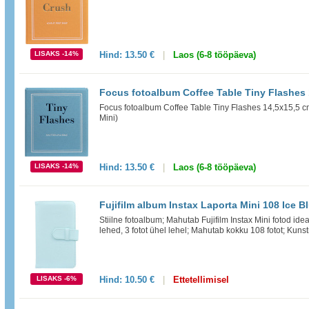
LISAKS -14%
Hind:
13.50 €
|
Laos (6-8 tööpäeva)
Focus fotoalbum Coffee Table Tiny Flashes 
Focus fotoalbum Coffee Table Tiny Flashes 14,5x15,5 cm
Mini)
LISAKS -14%
Hind:
13.50 €
|
Laos (6-8 tööpäeva)
Fujifilm album Instax Laporta Mini 108 Ice Bl
Stiilne fotoalbum; Mahutab Fujifilm Instax Mini fotod id
lehed, 3 fotot ühel lehel; Mahutab kokku 108 fotot; Kun
LISAKS -6%
Hind:
10.50 €
|
Ettetellimisel