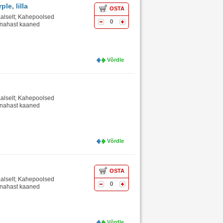
le, lilla
OSTA
eaalselt; Kahepoolsed
0
stnahast kaaned
Võrdle
eaalselt; Kahepoolsed
stnahast kaaned
Võrdle
OSTA
eaalselt; Kahepoolsed
0
stnahast kaaned
Võrdle