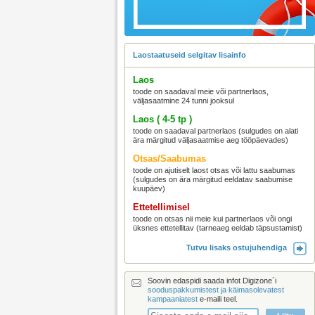
Laostaatuseid selgitav lisainfo
Laos
toode on saadaval meie või partnerlaos,
väljasaatmine 24 tunni jooksul
Laos ( 4-5 tp )
toode on saadaval partnerlaos (sulgudes on alati
ära märgitud väljasaatmise aeg tööpäevades)
Otsas/Saabumas
toode on ajutiselt laost otsas või lattu saabumas
(sulgudes on ära märgitud eeldatav saabumise
kuupäev)
Ettetellimisel
toode on otsas nii meie kui partnerlaos või ongi
üksnes ettetellitav (tarneaeg eeldab täpsustamist)
Tutvu lisaks ostujuhendiga
Soovin edaspidi saada infot Digizone´i
sooduspakkumistest ja käimasolevatest
kampaaniatest
e-maili teel.