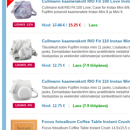
Cullmann kaamerakott RIO Fit 100 Love Instax 
Cullmann kott RIO Fit 100 Love, Case for Instax Mini 8/9,
Fujifilm polaroid kaameratele Instax Mini 8 ja Mini 9.
LISAKS -12%
Hind:
17.90 €
/
15.25 €
|
Laos
Cullmann kaamerakott RIO Fit 110 Instax Mi
Täiuslikult sobiv Fujifilm instax mini 11 jaoks; Lisatasku t
jaoks; Eemaldatav kanderihm tänu praktilistele metallist 
Vastupidav ja veekindel välismaterjal sünteetilisest naha
LISAKS -9%
Hind:
12.75 €
|
Laos (7-9 tööpäeva)
Cullmann kaamerakott RIO Fit 110 Instax Min
Täiuslikult sobiv Fujifilm instax mini 11 jaoks; Lisatasku t
jaoks; Eemaldatav kanderihm tänu praktilistele metallist 
Vastupidav ja veekindel välismaterjal sünteetilisest naha
LISAKS -9%
Hind:
12.75 €
|
Laos (7-9 tööpäeva)
Focus fotoalbum Coffee Table Instant Crush 
Focus fotoalbum Coffee Table Instant Crush 14,5x15,5 c