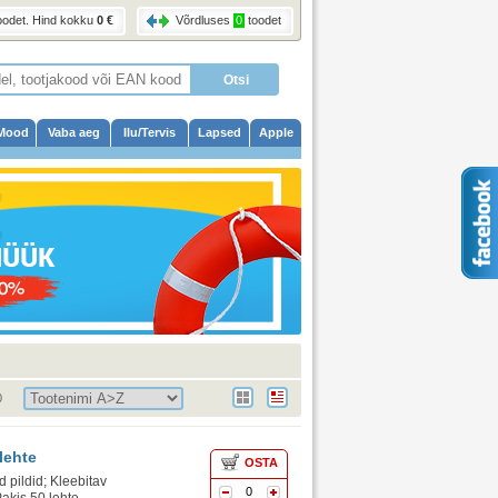
oodet
. Hind kokku
0 €
Võrdluses
0
toodet
Mood
Vaba aeg
Ilu/Tervis
Lapsed
Apple
0
lehte
OSTA
 pildid; Kleebitav
0