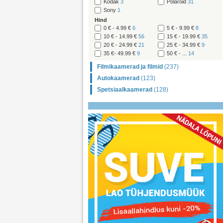
Kodak
3
Polaroid
31
Sony
1
Hind
0 € - 4.99 €
6
5 € - 9.99 €
8
10 € - 14.99 €
56
15 € - 19.99 €
35
20 € - 24.99 €
21
25 € - 34.99 €
9
35 €- 49.99 €
9
50 € - ...
14
Filmikaamerad ja filmid
(237)
Autokaamerad
(123)
Spetsiaalkaamerad
(128)