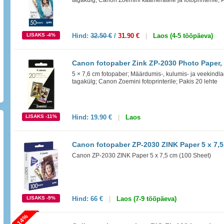
tagakülg; Canon Zoemini kaameratele ja fotoprinterile; 
LISAKS -4%
Hind:
32.50 €
/
31.90 €
|
Laos (4-5 tööpäeva)
Canon fotopaber Zink ZP-2030 Photo Paper, 
5 × 7,6 cm fotopaber; Määrdumis-, kulumis- ja veekindlad
tagakülg; Canon Zoemini fotoprinterile; Pakis 20 lehte
LISAKS -11%
Hind:
19.90 €
|
Laos
Canon fotopaber ZP-2030 ZINK Paper 5 x 7,5
Canon ZP-2030 ZINK Paper 5 x 7,5 cm (100 Sheet)
LISAKS -9%
Hind:
66 €
|
Laos (7-9 tööpäeva)
-14%