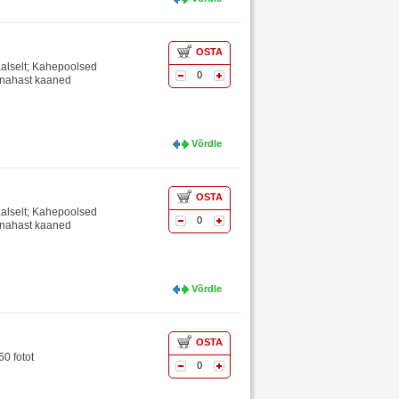
OSTA
eaalselt; Kahepoolsed
0
stnahast kaaned
Võrdle
OSTA
eaalselt; Kahepoolsed
0
stnahast kaaned
Võrdle
OSTA
60 fotot
0