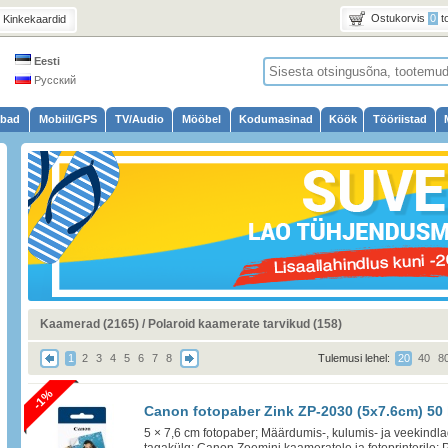
Ostukorvis
0
t
Kinkekaardid
Eesti
Русский
ubad
Mobiil/GPS
TV/Audio
Mööbel
Kodumasinad
Köök
Tööriistad
Kaamerad (2165)
/
Polaroid kaamerate tarvikud (158)
1
2
3
4
5
6
7
8
Tulemusi lehel:
20
40
8
-1%
Canon fotopaber Zink ZP-2030 (5x7.6cm) 50 
5 × 7,6 cm fotopaber; Määrdumis-, kulumis- ja veekindlad