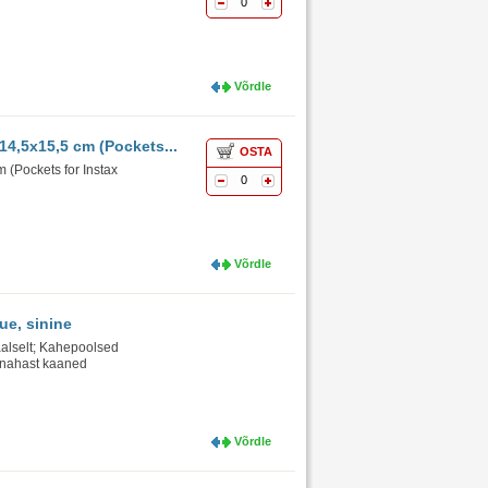
0
Võrdle
14,5x15,5 cm (Pockets...
OSTA
 (Pockets for Instax
0
Võrdle
ue, sinine
eaalselt; Kahepoolsed
stnahast kaaned
Võrdle