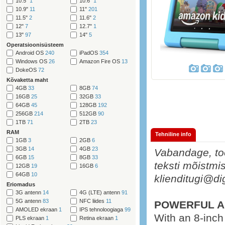
10.5"
1
10.6"
1
10.9"
11
11"
201
11.5"
2
11.6"
2
12"
7
12.7"
1
13"
97
14"
5
Operatsioonisüsteem
Android OS
240
iPadOS
354
Windows OS
26
Amazon Fire OS
13
DokeOS
72
Kõvaketta maht
4GB
33
8GB
74
16GB
25
32GB
33
64GB
45
128GB
192
256GB
214
512GB
90
1TB
71
2TB
23
RAM
Tehniline info
1GB
3
2GB
6
3GB
14
4GB
23
Vabandage, too
6GB
15
8GB
33
teksti mõistmis
12GB
19
16GB
6
64GB
10
klienditugi@di
Eriomadus
3G antenn
14
4G (LTE) antenn
91
5G antenn
83
NFC liides
11
POWERFUL A
AMOLED ekraan
1
IPS tehnoloogiaga
99
With an 8-inc
PLS ekraan
1
Retina ekraan
1