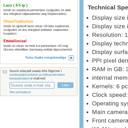
Laos ( 4-5 tp )
Technical Spe
toode on saadaval partnerlaos (sulgudes on alati
ära märgitud väljasaatmise aeg tööpäevades)
Display size
Otsas/Saabumas
Display size 
toode on ajutiselt laost otsas või lattu saabumas
(sulgudes on ära märgitud eeldatav saabumise
Resolution: 
kuupäev)
Ettetellimisel
Display tech
toode on otsas nii meie kui partnerlaos või ongi
üksnes ettetellitav (tarneaeg eeldab täpsustamist)
Display surfa
Tutvu lisaks ostujuhendiga
PPI pixel den
RAM in GB: 
Soovin edaspidi saada infot Digizone´i
sooduspakkumistest ja käimasolevatest
internal mem
kampaaniatest
e-maili teel.
Kernels: 6 p
Sinu privaatsus
Clock speed
Operating s
Main camera 
Front camera