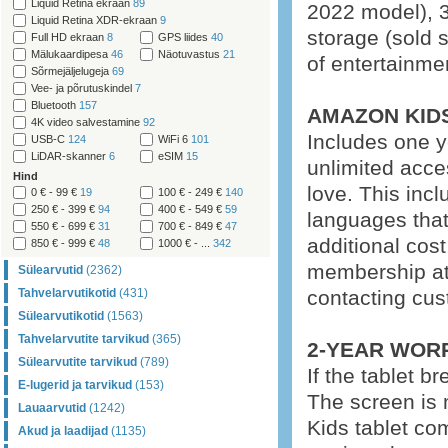
Liquid Retina ekraan
89
2022 model), 3
Liquid Retina XDR-ekraan
9
storage (sold s
Full HD ekraan
8
GPS liides
40
Mälukaardipesa
46
Näotuvastus
21
of entertainme
Sõrmejäljelugeja
69
Vee- ja põrutuskindel
7
Bluetooth
157
AMAZON KID
4K video salvestamine
92
Includes one y
USB-C
124
WiFi 6
101
LiDAR-skanner
6
eSIM
15
unlimited acce
Hind
love. This inc
0 € - 99 €
19
100 € - 249 €
140
250 € - 399 €
94
400 € - 549 €
59
languages ​​tha
550 € - 699 €
31
700 € - 849 €
47
additional cost
850 € - 999 €
48
1000 € - ...
342
membership at
Sülearvutid
(2362)
Tahvelarvutikotid
(431)
contacting cus
Sülearvutikotid
(1563)
Tahvelarvutite tarvikud
(365)
2-YEAR WOR
Sülearvutite tarvikud
(789)
If the tablet br
E-lugerid ja tarvikud
(153)
The screen is 
Lauaarvutid
(1242)
Kids tablet com
Akud ja laadijad
(1135)