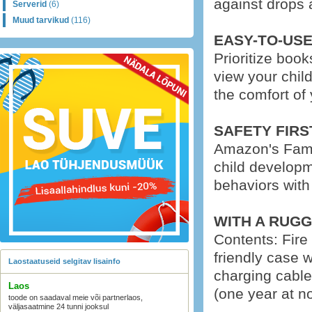
against drops
Serverid
(6)
Muud tarvikud
(116)
EASY-TO-US
Prioritize boo
view your child
the comfort of
SAFETY FIRS
Amazon's Famil
child developm
behaviors with 
WITH A RUGG
Contents: Fire
friendly case
Laostaatuseid selgitav lisainfo
charging cable
Laos
(one year at no
toode on saadaval meie või partnerlaos,
väljasaatmine 24 tunni jooksul