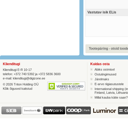
Vastutav isik ELis
Tootepäring - otsid toodet
Klienditugi
Kuidas osta
Abiks ostmisel
Klienditugi E-R 10-17
telefon: +372 740 5392 ja +372 5836 3600
Ostutingimused
e-mail:
klienditugi@digizone.ee
Järelmaks
E-arve riigiasutustele
© 2026 Triton Holding OÜ
Kõik õigused kaitstud
International shipping (in
Finland, Latvia, Lithuani
Millal kauba kätte saan?