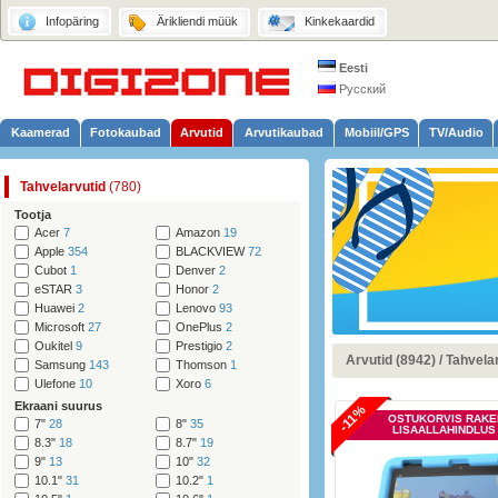
Infopäring
Ärikliendi müük
Kinkekaardid
Eesti
Русский
Kaamerad
Fotokaubad
Arvutid
Arvutikaubad
Mobiil/GPS
TV/Audio
Tahvelarvutid
(780)
Tootja
Acer
7
Amazon
19
Apple
354
BLACKVIEW
72
Cubot
1
Denver
2
eSTAR
3
Honor
2
Huawei
2
Lenovo
93
Microsoft
27
OnePlus
2
Oukitel
9
Prestigio
2
Arvutid (8942)
/
Tahvelar
Samsung
143
Thomson
1
Ulefone
10
Xoro
6
Ekraani suurus
-11%
OSTUKORVIS RAKE
7"
28
8"
35
LISAALLAHINDLUS
8.3"
18
8.7"
19
9"
13
10"
32
10.1"
31
10.2"
1