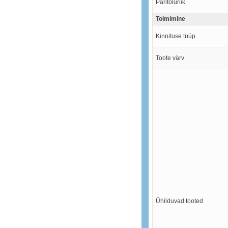
Päritoluriik
Toimimine
Kinnituse tüüp
Toote värv
Ühilduvad tooted