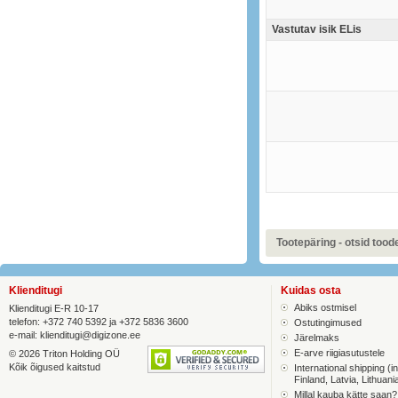
Vastutav isik ELis
Tootepäring - otsid toodet
Klienditugi
Kuidas osta
Abiks ostmisel
Klienditugi E-R 10-17
telefon: +372 740 5392 ja +372 5836 3600
Ostutingimused
e-mail:
klienditugi@digizone.ee
Järelmaks
E-arve riigiasutustele
© 2026 Triton Holding OÜ
Kõik õigused kaitstud
International shipping (in
Finland, Latvia, Lithuani
Millal kauba kätte saan?