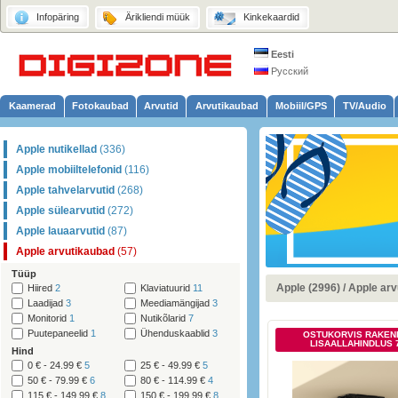
Infopäring
Ärikliendi müük
Kinkekaardid
Eesti
Русский
Kaamerad
Fotokaubad
Arvutid
Arvutikaubad
Mobiil/GPS
TV/Audio
Apple nutikellad
(336)
Apple mobiiltelefonid
(116)
Apple tahvelarvutid
(268)
Apple sülearvutid
(272)
Apple lauaarvutid
(87)
Apple arvutikaubad
(57)
Tüüp
Apple (2996)
/
Apple arv
Hiired
2
Klaviatuurid
11
Laadijad
3
Meediamängijad
3
Monitorid
1
Nutikõlarid
7
Puutepaneelid
1
Ühenduskaablid
3
OSTUKORVIS RAKEN
LISAALLAHINDLUS 
Hind
0 € - 24.99 €
5
25 € - 49.99 €
5
50 € - 79.99 €
6
80 € - 114.99 €
4
115 € - 149.99 €
8
150 € - 199.99 €
8