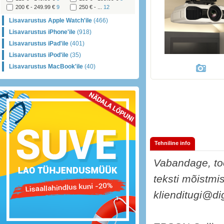
200 € - 249.99 €
9
250 € - ...
12
Lisavarustus Apple Watch'ile
(466)
Lisavarustus iPhone'ile
(918)
Lisavarustus iPad'ile
(401)
Lisavarustus iPod'ile
(35)
Lisavarustus MacBook'ile
(40)
Tehniline info
Vabandage, too
teksti mõistmis
klienditugi@di