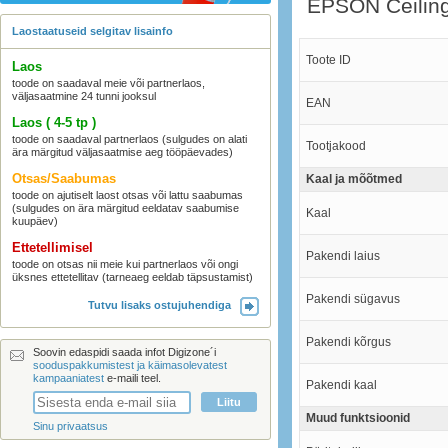
EPSON Ceiling
Laostaatuseid selgitav lisainfo
Toote ID
Laos
toode on saadaval meie või partnerlaos,
väljasaatmine 24 tunni jooksul
EAN
Laos ( 4-5 tp )
toode on saadaval partnerlaos (sulgudes on alati
Tootjakood
ära märgitud väljasaatmise aeg tööpäevades)
Otsas/Saabumas
Kaal ja mõõtmed
toode on ajutiselt laost otsas või lattu saabumas
(sulgudes on ära märgitud eeldatav saabumise
Kaal
kuupäev)
Ettetellimisel
Pakendi laius
toode on otsas nii meie kui partnerlaos või ongi
üksnes ettetellitav (tarneaeg eeldab täpsustamist)
Pakendi sügavus
Tutvu lisaks ostujuhendiga
Pakendi kõrgus
Soovin edaspidi saada infot Digizone´i
sooduspakkumistest ja käimasolevatest
kampaaniatest
e-maili teel.
Pakendi kaal
Muud funktsioonid
Sinu privaatsus