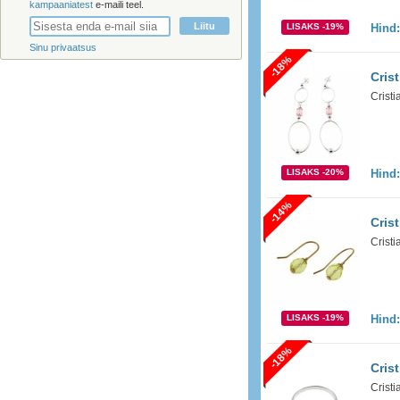
kampaaniatest
e-maili teel.
LISAKS -19%
Hind
Sinu privaatsus
-18%
Cris
Crist
LISAKS -20%
Hind
-14%
Cris
Crist
LISAKS -19%
Hind
-18%
Cris
Crist