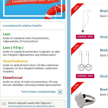
-16%
Brei
Breil
Laostaatuseid selgitav lisainfo
Laos
LISAKS -20%
Hind
toode on saadaval meie või partnerlaos,
väljasaatmine 24 tunni jooksul
-17%
Laos ( 4-5 tp )
Brei
toode on saadaval partnerlaos (sulgudes on alati
ära märgitud väljasaatmise aeg tööpäevades)
Breil
Otsas/Saabumas
toode on ajutiselt laost otsas või lattu saabumas
(sulgudes on ära märgitud eeldatav saabumise
kuupäev)
LISAKS -19%
Hind
Ettetellimisel
toode on otsas nii meie kui partnerlaos või ongi
-17%
üksnes ettetellitav (tarneaeg eeldab täpsustamist)
Brei
Tutvu lisaks ostujuhendiga
Breil
Soovin edaspidi saada infot Digizone´i
sooduspakkumistest ja käimasolevatest