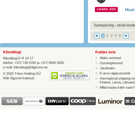
LISAKS -20%
Hind
Tootepäring - otsid toodet
1
2
3
4
5
Klienditugi
Kuidas osta
Abiks ostmisel
Klienditugi E-R 10-17
telefon: +372 740 5392 ja +372 5836 3600
Ostutingimused
e-mail:
klienditugi@digizone.ee
Järelmaks
E-arve riigiasutustele
© 2026 Triton Holding OÜ
Kõik õigused kaitstud
International shipping (in
Finland, Latvia, Lithuani
Millal kauba kätte saan?