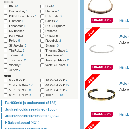
Tootja
BGB
4
Breil
4
Cristian Lay
3
Demaria
1
DKD Home Decor
1
Folli Follie
9
LISAKS -19%
Hind
Glamour
1
Guess
2
Lancaster
1
LOL Surprise!
1
-16%
My Imenso
1
Panarea
1
Paul Hewitt
1
Pesavento
1
Ador
Police
6
Rosefield
2
Adore
Sif Jakobs
3
Skagen
3
TheRubz
2
Thomas Sabo
1
Ti Sento
4
Time Force
3
Tom Hope
2
Tommy Hilfiger
2
Viceroy
5
Watx & Colors
1
LISAKS -19%
Hind
Xenox
2
Hind
-16%
0 € - 9.99 €
3
10 € - 24.99 €
9
Ador
25 € - 39.99 €
17
40 € - 54.99 €
19
Adore
55 € - 69.99 €
8
70 € - 84.99 €
7
85 € - 99.99 €
3
100 € - ...
18
Parfüümid ja tualettveed
(5428)
Juuksehooldusseadmed
(1063)
LISAKS -20%
Hind
Juuksehoolduskosmeetika
(834)
Hügieenitooted
(431)
-16%