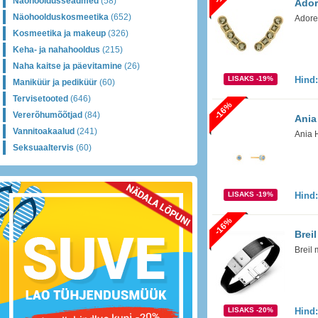
Näohooldusseadmed
(58)
Ador
Näohoolduskosmeetika
(652)
Adore
Kosmeetika ja makeup
(326)
Keha- ja nahahooldus
(215)
Naha kaitse ja päevitamine
(26)
LISAKS -19%
Hind
Maniküür ja pediküür
(60)
Tervisetooted
(646)
-16%
Vererõhumõõtjad
(84)
Ania
Vannitoakaalud
(241)
Ania 
Seksuaaltervis
(60)
LISAKS -19%
Hind
-16%
Brei
Breil
LISAKS -20%
Hind