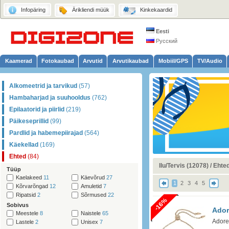
Infopäring
Ärikliendi müük
Kinkekaardid
Eesti
Русский
Kaamerad
Fotokaubad
Arvutid
Arvutikaubad
Mobiil/GPS
TV/Audio
Alkomeetrid ja tarvikud
(57)
Hambaharjad ja suuhooldus
(762)
Epilaatorid ja piirlid
(219)
Päikeseprillid
(99)
Pardlid ja habemepiirajad
(564)
Käekellad
(169)
Ehted
(84)
Ilu/Tervis (12078)
/
Ehted
Tüüp
Kaelakeed
11
Käevõrud
27
1
2
3
4
5
Kõrvarõngad
12
Amuletid
7
Ripatsid
2
Sõrmused
22
-16%
Sobivus
Ador
Meestele
8
Naistele
65
Adore
Lastele
2
Unisex
7