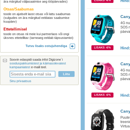
LISAKS -6%
Hind
ära märgitud väljasaatmise aeg tööpäevades)
Otsas/Saabumas
toode on ajutiselt laost otsas või lattu saabumas
Cany
(sulgudes on ära märgitud eeldatav saabumise
kuupäev)
4G nut
SOS n
Ettetellimisel
päeva
toode on otsas nii meie kui partnerlaos või ongi
üksnes ettetellitav (tarneaeg eeldab täpsustamist)
Tutvu lisaks ostujuhendiga
LISAKS -6%
Hind
Soovin edaspidi saada infot Digizone´i
sooduspakkumistest ja käimasolevatest
Cany
kampaaniatest
e-maili teel.
4G nut
SOS n
päeva
Sinu privaatsus
LISAKS -6%
Hind
Cany
Puutet
treen
Virtu