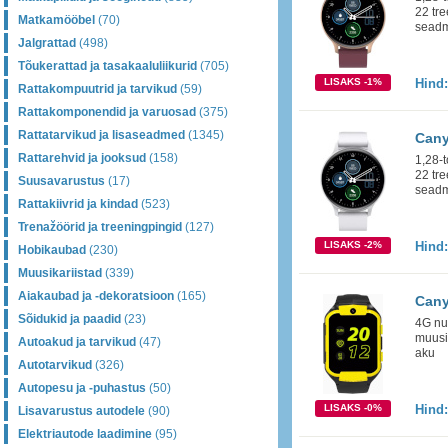
22 tre
Matkamööbel
(70)
seadm
Jalgrattad
(498)
Tõukerattad ja tasakaaluliikurid
(705)
LISAKS -1%
Hind
Rattakompuutrid ja tarvikud
(59)
Rattakomponendid ja varuosad
(375)
Rattatarvikud ja lisaseadmed
(1345)
Cany
Rattarehvid ja jooksud
(158)
1,28-t
22 tre
Suusavarustus
(17)
seadm
Rattakiivrid ja kindad
(523)
Trenažöörid ja treeningpingid
(127)
LISAKS -2%
Hind
Hobikaubad
(230)
Muusikariistad
(339)
Aiakaubad ja -dekoratsioon
(165)
Cany
Sõidukid ja paadid
(23)
4G nut
muusi
Autoakud ja tarvikud
(47)
aku
Autotarvikud
(326)
Autopesu ja -puhastus
(50)
LISAKS -0%
Hind
Lisavarustus autodele
(90)
Elektriautode laadimine
(95)