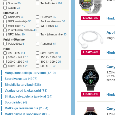
150 t
Suunto
50
Tech-Protect
116
Xiaomi
22
Eriomadus
Altimeeter
36
Bluetooth
65
LISAKS -3%
Hind
GPS vastuvõtja
55
Jooksu võimsus
30
Multi-Sport
40
Wi-Fi liides
13
Puutetundlik ekraan
48
Appl
NFC liides
10
Tark juhendamine
33
Magnet
Pulsi mõõtmine
Pulsivööga
4
Randmelt
64
Hind
LISAKS -6%
Hind
0 € - 49 €
441
50 € - 99 €
79
100 € - 149 €
10
150 € - 199 €
30
200 € - 299 €
47
300 € - 399 €
25
400 € - 499 €
28
500 € - ...
43
Cany
1,28-t
Mängukonsoolid ja -tarvikud
(1210)
22 tre
Spordivarustus
(4107)
seadm
Binoklid ja tarvikud
(538)
Vaatlustorud ja okulaarid
(78)
LISAKS -2%
Hind
Sihikud relvadele ja tarvikud
(24)
Spordiriided
(4)
Matka- ja reisivarustus
(2554)
Cany
Matkapliidid ja sööginõud
(835)
1,28-t