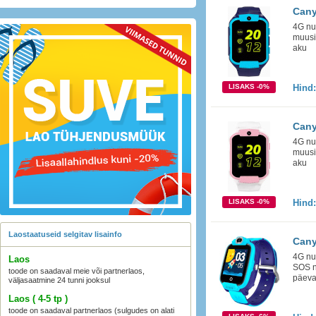
Cany
4G nut
muusi
aku
LISAKS -0%
Hind
Cany
4G nut
muusi
aku
LISAKS -0%
Hind
Laostaatuseid selgitav lisainfo
Cany
4G nut
Laos
SOS n
toode on saadaval meie või partnerlaos,
päeva
väljasaatmine 24 tunni jooksul
Laos ( 4-5 tp )
toode on saadaval partnerlaos (sulgudes on alati