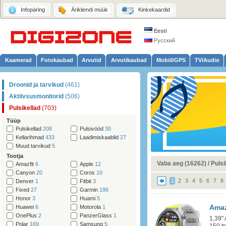
Infopäring
Ärikliendi müük
Kinkekaardid
Eesti
Русский
Kaamerad
Fotokaubad
Arvutid
Arvutikaubad
Mobiil/GPS
TV/Audio
Droonid ja tarvikud
(461)
Aktiivsusmonitorid
(506)
Pulsikellad
(703)
Tüüp
Pulsikellad
208
Pulsivööd
30
Kellarihmad
433
Laadimiskaablid
27
Muud tarvikud
5
Tootja
Vaba aeg (16262)
/
Pulsi
Amazfit
6
Apple
12
Canyon
20
Coros
10
1
2
3
4
5
6
7
8
Denver
1
Fitbit
3
Fixed
27
Garmin
196
Honor
3
Huami
5
Amaz
Huawei
6
Motorola
1
OnePlus
2
PanzerGlass
1
1,39"
Polar
169
Samsung
5