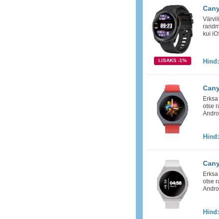
Cany
Värvil
randme
kui i
LISAKS -1%
Hind
Cany
Erksa 
otse r
Andro
Hind
Cany
Erksa 
otse r
Andro
Hind