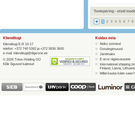
Tootepäring - otsid toodet
1
2
3
4
5
6
7
8
Klienditugi
Kuidas osta
Abiks ostmisel
Klienditugi E-R 10-17
telefon: +372 740 5392 ja +372 5836 3600
Ostutingimused
e-mail:
klienditugi@digizone.ee
Järelmaks
E-arve riigiasutustele
© 2026 Triton Holding OÜ
Kõik õigused kaitstud
International shipping (in
Finland, Latvia, Lithuani
Millal kauba kätte saan?