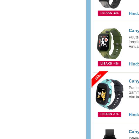
LISAKS -4%
Hind
Cany
Puutet
treen
Virtu
LISAKS -4%
Hind
-11%
Cany
Puutet
Sammu
Aku k
LISAKS -1%
Hind
Cany
Integr