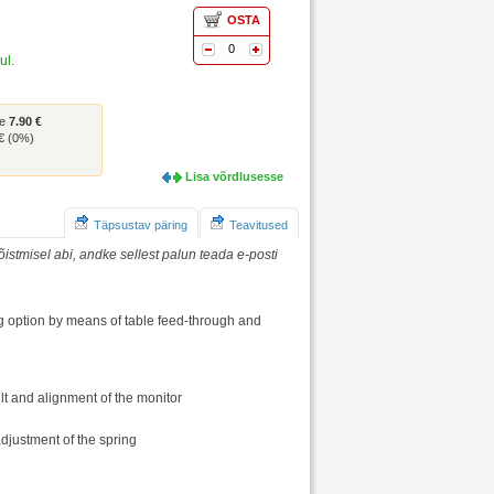
OSTA
0
ul.
se
7.90 €
€ (0%)
Lisa võrdlusesse
Täpsustav päring
Teavitused
istmisel abi, andke sellest palun teada e-posti
ng option by means of table feed-through and
lt and alignment of the monitor
adjustment of the spring