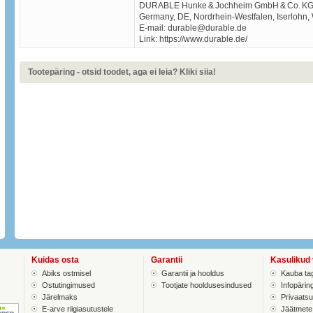
DURABLE Hunke & Jochheim GmbH & Co. K
Germany, DE, Nordrhein‑Westfalen, Iserlohn,
E-mail: durable@durable.de
Link: https://www.durable.de/
Tootepäring - otsid toodet, aga ei leia? Kliki siia!
Kuidas osta
Garantii
Kasulikud 
Abiks ostmisel
Garantii ja hooldus
Kauba ta
Ostutingimused
Tootjate hooldusesindused
Infopärin
Järelmaks
Privaatsus
E-arve riigiasutustele
Jäätmete