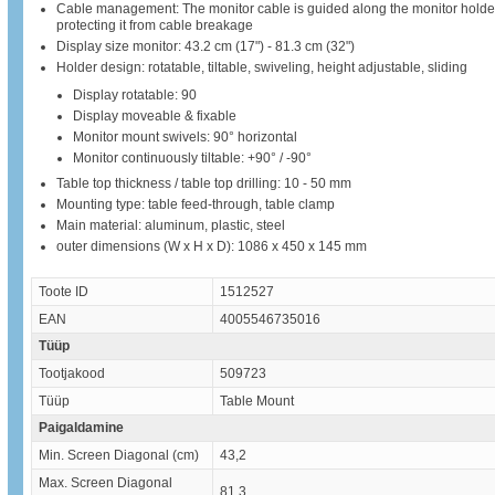
Cable management: The monitor cable is guided along the monitor holder
protecting it from cable breakage
Display size monitor: 43.2 cm (17") - 81.3 cm (32")
Holder design: rotatable, tiltable, swiveling, height adjustable, sliding
Display rotatable: 90
Display moveable & fixable
Monitor mount swivels: 90° horizontal
Monitor continuously tiltable: +90° / -90°
Table top thickness / table top drilling: 10 - 50 mm
Mounting type: table feed-through, table clamp
Main material: aluminum, plastic, steel
outer dimensions (W x H x D): 1086 x 450 x 145 mm
Toote ID
1512527
EAN
4005546735016
Tüüp
Tootjakood
509723
Tüüp
Table Mount
Paigaldamine
Min. Screen Diagonal (cm)
43,2
Max. Screen Diagonal
81,3