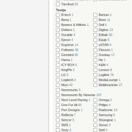
Tarvikud
32
Tootja
B-tech
1
Barkan
1
Benq
1
Bose
11
Bowers & Wilkins
1
Dell
6
Deltaco
1
Digitus
13
Durable
4
Edbak
60
Epson
4
Equip
5
Ergotron
14
eSTAR
6
Fellowes
36
Flexson
1
Gembird
45
Goobay
17
Hama
1
Hp
1
ICY BOX
5
K&M
4
KingPin
2
Lenovo
8
LG
5
Logilink
76
Logitech
2
MediaLounge
1
Mozi
43
Multibrackets
27
Neomounts
3
Neomounts By Newstar
207
Next Level Racing
1
Omega
2
One For All
82
Philips
4
Port Designs
1
Raidsonic
13
Reflecta
7
Samsung
5
Sencor
5
Showgear
1
SMS
1
Sonos
3
Sony
2
Stell
3