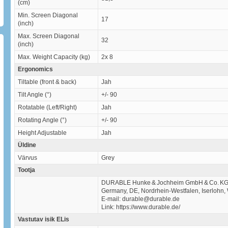
(cm)
Min. Screen Diagonal
17
(inch)
Max. Screen Diagonal
32
(inch)
Max. Weight Capacity (kg)
2x 8
Ergonomics
Tiltable (front & back)
Jah
Tilt Angle (°)
+/- 90
Rotatable (Left/Right)
Jah
Rotating Angle (°)
+/- 90
Height Adjustable
Jah
Üldine
Värvus
Grey
Tootja
DURABLE Hunke & Jochheim GmbH & Co. K
Germany, DE, Nordrhein‑Westfalen, Iserlohn,
E-mail: durable@durable.de
Link: https://www.durable.de/
Vastutav isik ELis