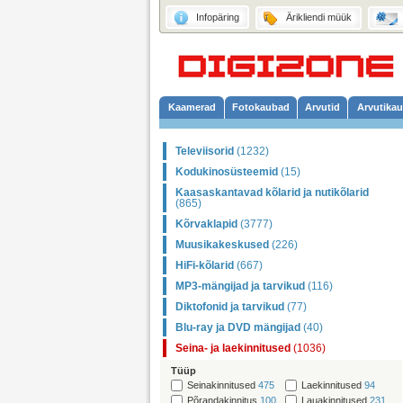
Infopäring
Ärikliendi müük
Kaamerad
Fotokaubad
Arvutid
Arvutika
Televiisorid
(1232)
Kodukinosüsteemid
(15)
Kaasaskantavad kõlarid ja nutikõlarid
(865)
Kõrvaklapid
(3777)
Muusikakeskused
(226)
HiFi-kõlarid
(667)
MP3-mängijad ja tarvikud
(116)
Diktofonid ja tarvikud
(77)
Blu-ray ja DVD mängijad
(40)
Seina- ja laekinnitused
(1036)
Tüüp
Seinakinnitused
475
Laekinnitused
94
Põrandakinnitus
100
Lauakinnitused
231