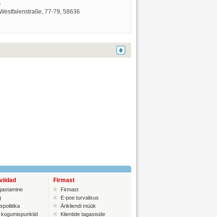
G
 Westfalenstraße, 77‑79, 58636
viidad
Firmast
gastamine
Firmast
g
E-poe turvalisus
poliitika
Ärikliendi müük
 kogumispunktid
Klientide tagasiside