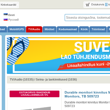
Ostukorvis
0
t
Kinkekaardid
Eesti
Русский
ubad
Mobiil/GPS
TV/Audio
Mööbel
Kodumasinad
Köök
Tööriistad
TV/Audio (10335)
/
Seina- ja laekinnitused (1036)
Durable monitori kinnitus 
OSTUKORVIS RAKENDUB
LISAALLAHINDLUS 5%
Monitors, TB 509723
Durable monitori kinnitus Monitor
509723