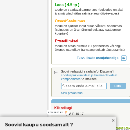
Laos ( 4-5 tp )
toode on saadaval partnerlaos (sulgudes on alati
ära märgitud väljasaatmise aeg tööpäevades)
Otsas/Saabumas
toode on ajutiselt laost otsas või lattu saabumas
(sulgudes on ära märgitud eeldatav saabumise
kuupäev)
Ettetellimisel
toode on otsas nii meie kui partnerlaos või ongi
üksnes ettetellitav (tarneaeg eeldab täpsustamist)
Tutvu lisaks ostujuhendiga
Soovin edaspidi saada infot Digizone´i
sooduspakkumistest ja käimasolevatest
kampaaniatest
e-maili teel.
Sinu privaatsus
Klienditugi
POWERED BY
Klienditugi E-R 10-17
telefon: +372 740 5392 ja +372 5836 3600
e-mail:
klienditugi@digizone.ee
Soovid kaupu soodsamalt ?
© 2026 Triton Holding OÜ