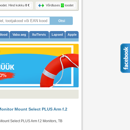
oodet
. Hind kokku
0 €
Võrdluses
0
toodet
Mood
Vaba aeg
Ilu/Tervis
Lapsed
Apple
Monitor Mount Select PLUS Arm f.2
 Mount Select PLUS Arm f.2 Monitors, TB