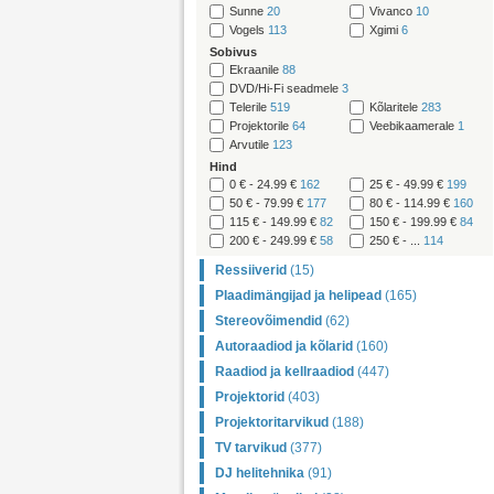
Sunne
20
Vivanco
10
Vogels
113
Xgimi
6
Sobivus
Ekraanile
88
DVD/Hi-Fi seadmele
3
Telerile
519
Kõlaritele
283
Projektorile
64
Veebikaamerale
1
Arvutile
123
Hind
0 € - 24.99 €
162
25 € - 49.99 €
199
50 € - 79.99 €
177
80 € - 114.99 €
160
115 € - 149.99 €
82
150 € - 199.99 €
84
200 € - 249.99 €
58
250 € - ...
114
Ressiiverid
(15)
Plaadimängijad ja helipead
(165)
Stereovõimendid
(62)
Autoraadiod ja kõlarid
(160)
Raadiod ja kellraadiod
(447)
Projektorid
(403)
Projektoritarvikud
(188)
TV tarvikud
(377)
DJ helitehnika
(91)