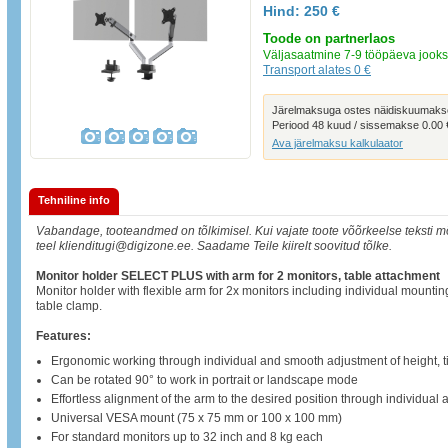
Hind:
250 €
Toode on partnerlaos
Väljasaatmine 7-9 tööpäeva jooks
Transport alates 0 €
Järelmaksuga ostes näidiskuumak
Periood 48 kuud / sissemakse 0.00 
Ava järelmaksu kalkulaator
Tehniline info
Vabandage, tooteandmed on tõlkimisel. Kui vajate toote võõrkeelse teksti mõ
teel klienditugi@digizone.ee. Saadame Teile kiirelt soovitud tõlke.
Monitor holder SELECT PLUS with arm for 2 monitors, table attachment
Monitor holder with flexible arm for 2x monitors including individual mounti
table clamp.
Features:
Ergonomic working through individual and smooth adjustment of height, ti
Can be rotated 90° to work in portrait or landscape mode
Effortless alignment of the arm to the desired position through individual 
Universal VESA mount (75 x 75 mm or 100 x 100 mm)
For standard monitors up to 32 inch and 8 kg each