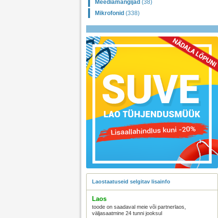
Meediamängijad
(38)
Mikrofonid
(338)
Laostaatuseid selgitav lisainfo
Laos
toode on saadaval meie või partnerlaos,
väljasaatmine 24 tunni jooksul