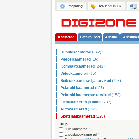
Infopäring
Ärikliendi müük
Kaamerad
Fotokaubad
Arvutid
Arvutika
Hübriidkaamerad
(242)
Peegelkaamerad
(16)
Kompaktkaamerad
(243)
Videokaamerad
(65)
Seikluskaamerad ja tarvikud
(798)
Polaroid kaamerad
(157)
Polaroid kaamerate tarvikud
(158)
Filmikaamerad ja filmid
(237)
Autokaamerad
(124)
Spetsiaalkaamerad
(128)
Tüüp
360° kaamerad
32
Endoskoopkaamerad
4