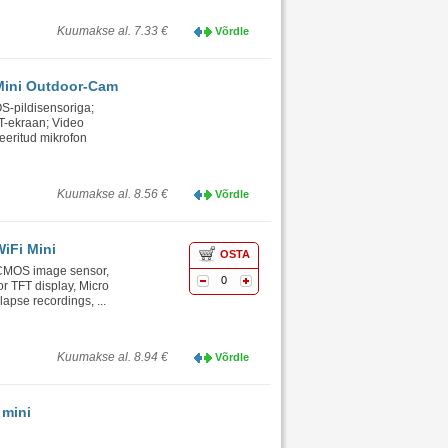
Kuumakse al. 7.33 €
Võrdle
Mini Outdoor-Cam
S-pildisensoriga;
T-ekraan; Video
eeritud mikrofon
Kuumakse al. 8.56 €
Võrdle
iFi Mini
OSTA
P CMOS image sensor,
0
r TFT display, Micro
pse recordings, ...
Kuumakse al. 8.94 €
Võrdle
 mini