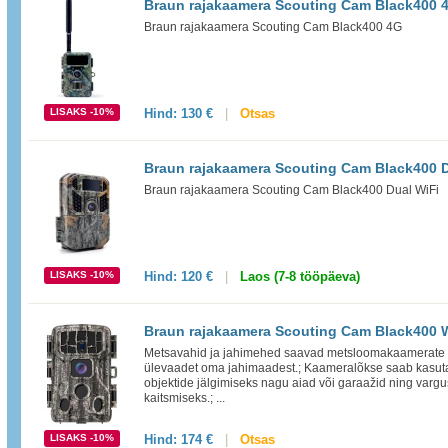
Braun rajakaamera Scouting Cam Black400 
Braun rajakaamera Scouting Cam Black400 4G
LISAKS -10%
Hind:
130 €
|
Otsas
Braun rajakaamera Scouting Cam Black400 D
Braun rajakaamera Scouting Cam Black400 Dual WiFi
LISAKS -10%
Hind:
120 €
|
Laos (7-8 tööpäeva)
Braun rajakaamera Scouting Cam Black400 
Metsavahid ja jahimehed saavad metsloomakaamerate a
ülevaadet oma jahimaadest.; Kaameralõkse saab kasuta
objektide jälgimiseks nagu aiad või garaažid ning vargu
kaitsmiseks.; ...
LISAKS -10%
Hind:
174 €
|
Otsas