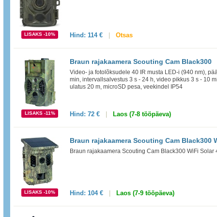
LISAKS -10%
Hind:
114 €
|
Otsas
Braun rajakaamera Scouting Cam Black300
Video- ja fotolõksudele 40 IR musta LED-i (940 nm), pääst
min, intervallsalvestus 3 s - 24 h, video pikkus 3 s - 10 
ulatus 20 m, microSD pesa, veekindel IP54
LISAKS -11%
Hind:
72 €
|
Laos (7-8 tööpäeva)
Braun rajakaamera Scouting Cam Black300 W
Braun rajakaamera Scouting Cam Black300 WiFi Solar 
LISAKS -10%
Hind:
104 €
|
Laos (7-9 tööpäeva)