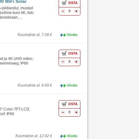
0 WiFi Solar
OSTA
pildiandur, mustad
0
svõime kuni 4K, foto
rviekraan, ...
Kuumakse al. 7.08 €
Võrdle
OSTA
od ja 4K UHD video;
0
geerimisaeg; IP66
Kuumakse al. 9.69 €
Võrdle
OSTA
0" Color-TFT-LCD;
0
oof: IP66
Kuumakse al. 12.42 €
Võrdle