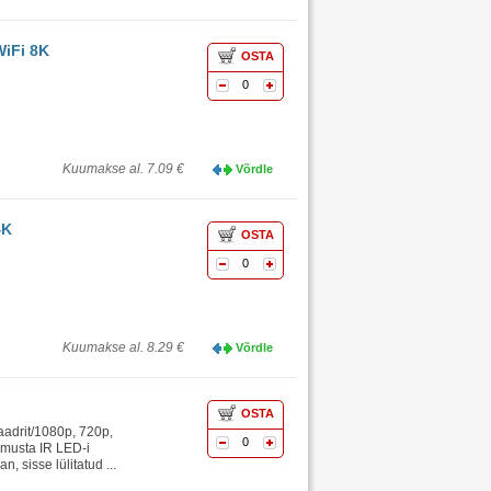
WiFi 8K
OSTA
0
Kuumakse al. 7.09 €
Võrdle
4K
OSTA
0
Kuumakse al. 8.29 €
Võrdle
OSTA
aadrit/1080p, 720p,
0
6 musta IR LED-i
, sisse lülitatud ...