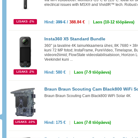
via Wi-Fi/Bluetooth. Monitors -20°C to 120°C. Ideal for d
electrical issues with MSX® and VividIR™ tech. Robust d
LISAKS -2%
Hind:
399 €
/
388.84 €
|
Laos (10-12 tööpäeva)
Insta360 X5 Standard Bundle
360° ja tavaline 4K lainurkkaamera ühes; 8K 7680 × 38
kuni 72 MP fotod; InstaFrame, PureVideo, Timelapse, Bu
videorežiimid; FlowState videostabilisatsioon, Horizon Lo
Veekindel kuni ...
LISAKS -2%
Hind:
580 €
|
Laos (7-9 tööpäeva)
Braun Braun Scouting Cam Black800 WiFi So
Braun Braun Scouting Cam Black800 WiFi Solar 4K
LISAKS -10%
Hind:
175 €
|
Laos (7-8 tööpäeva)