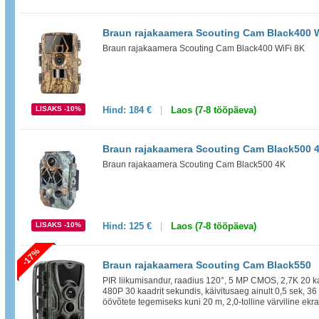
Braun rajakaamera Scouting Cam Black400 
Braun rajakaamera Scouting Cam Black400 WiFi 8K
LISAKS -10%
Hind:
184 €
|
Laos (7-8 tööpäeva)
Braun rajakaamera Scouting Cam Black500 
Braun rajakaamera Scouting Cam Black500 4K
LISAKS -10%
Hind:
125 €
|
Laos (7-8 tööpäeva)
-17%
Braun rajakaamera Scouting Cam Black550
PIR liikumisandur, raadius 120°, 5 MP CMOS, 2,7K 20 k
480P 30 kaadrit sekundis, käivitusaeg ainult 0,5 sek, 3
öövõtete tegemiseks kuni 20 m, 2,0-tolline värviline ekraan