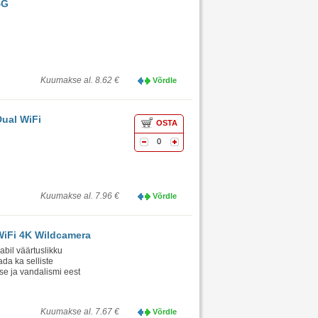
4G
Kuumakse al. 8.62 €
Võrdle
ual WiFi
OSTA
0
Kuumakse al. 7.96 €
Võrdle
WiFi 4K Wildcamera
bil väärtuslikku
da ka selliste
se ja vandalismi eest
Kuumakse al. 7.67 €
Võrdle