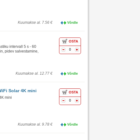
Kuumakse al. 7.56 €
Võrdle
OSTA
iku intervall 5 s - 60
0
min, pidev salvestamine,
Kuumakse al. 12.77 €
Võrdle
iFi Solar 4K mini
OSTA
4K mini
0
Kuumakse al. 9.78 €
Võrdle