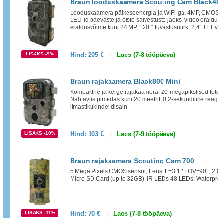
Braun looduskaamera Scouting Cam Black40
Looduskaamera päikeseenergia ja WiFi-ga, 4MP, CMOS-
LED-id päevaste ja öiste salvestuste jaoks, video eraldu
eraldusvõime kuni 24 MP, 120 ° tuvastusnurk, 2,4" TFT vä
LISAKS -9%
Hind:
205 €
|
Laos (7-8 tööpäeva)
Braun rajakaamera Black800 Mini
Kompaktne ja kerge rajakaamera; 20-megapikslised fot
Nähtavus pimedas kuni 20 meetrit; 0,2-sekundiline rea
ilmastikukindel disain
LISAKS -10%
Hind:
103 €
|
Laos (7-9 tööpäeva)
Braun rajakaamera Scouting Cam 700
5 Mega Pixels CMOS sensor; Lens: F=3.1 / FOV=90°; 2.
Micro SD Card (up to 32GB); IR LEDs 48 LEDs; Waterpr
LISAKS -11%
Hind:
70 €
|
Laos (7-8 tööpäeva)