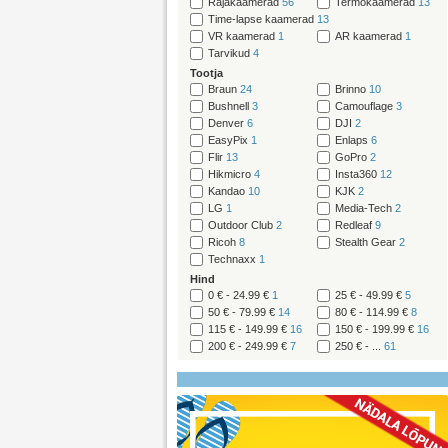
Rajakaamerad
56
Termokaamerad
13
Time-lapse kaamerad
13
VR kaamerad
1
AR kaamerad
1
Tarvikud
4
Tootja
Braun
24
Brinno
10
Bushnell
3
Camouflage
3
Denver
6
DJI
2
EasyPix
1
Enlaps
6
Flir
13
GoPro
2
Hikmicro
4
Insta360
12
Kandao
10
KJK
2
LG
1
Media-Tech
2
Outdoor Club
2
Redleaf
9
Ricoh
8
Stealth Gear
2
Technaxx
1
Hind
0 € - 24.99 €
1
25 € - 49.99 €
5
50 € - 79.99 €
14
80 € - 114.99 €
8
115 € - 149.99 €
16
150 € - 199.99 €
16
200 € - 249.99 €
7
250 € - ...
61