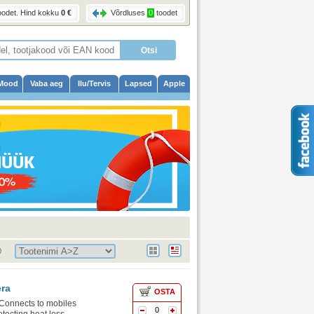
oodet
. Hind kokku
0 €
Võrdluses
0
toodet
Mood
Vaba aeg
Ilu/Tervis
Lapsed
Apple
0
ra
OSTA
 Connects to mobiles
0