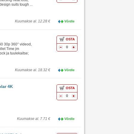
etecting heat loss,
esign suits tough ...
Kuumakse al. 12.28 €
Võrdle
OSTA
40 30p 360° videod,
0
llet Time jm
ck ja tuulekaitse;
Kuumakse al. 18.32 €
Võrdle
lar 4K
OSTA
0
Kuumakse al. 7.71 €
Võrdle