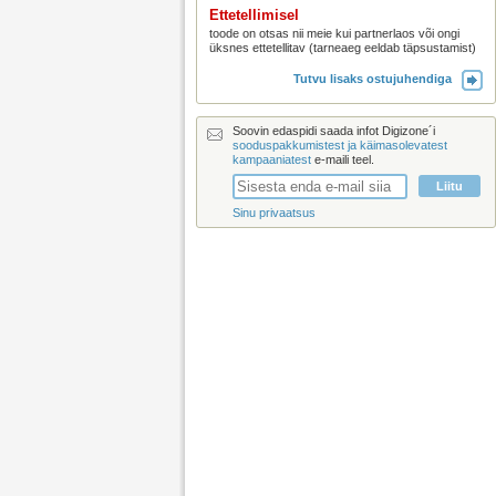
Ettetellimisel
toode on otsas nii meie kui partnerlaos või ongi
üksnes ettetellitav (tarneaeg eeldab täpsustamist)
Tutvu lisaks ostujuhendiga
Soovin edaspidi saada infot Digizone´i
sooduspakkumistest ja käimasolevatest
kampaaniatest
e-maili teel.
Sinu privaatsus