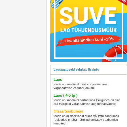
Laostaatuseid selgitav lisainfo
Laos
toode on saadaval meie või partnerlaos,
väljasaatmine 24 tunni jooksul
Laos ( 4-5 tp )
toode on saadaval partnerlaos (sulgudes on alati
ära märgitud väljasaatmise aeg tööpäevades)
Otsas/Saabumas
toode on ajutiselt laost otsas või lattu saabumas
(sulgudes on ära märgitud eeldatav saabumise
kuupäev)