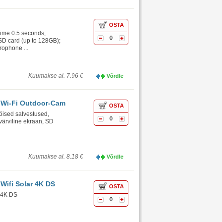
OSTA
time 0.5 seconds;
0
n SD card (up to 128GB);
rophone ...
Kuumakse al. 7.96 €
Võrdle
 Wi-Fi Outdoor-Cam
OSTA
 öised salvestused,
0
värviline ekraan, SD
Kuumakse al. 8.18 €
Võrdle
Wifi Solar 4K DS
OSTA
 4K DS
0