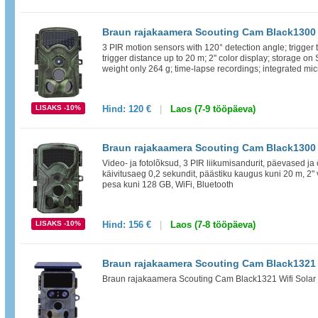
Braun rajakaamera Scouting Cam Black1300
3 PIR motion sensors with 120° detection angle; trigger 
trigger distance up to 20 m; 2'' color display; storage o
weight only 264 g; time-lapse recordings; integrated mic
LISAKS -10%
Hind:
120 €
|
Laos (7-9 tööpäeva)
Braun rajakaamera Scouting Cam Black1300
Video- ja fotolõksud, 3 PIR liikumisandurit, päevased ja
käivitusaeg 0,2 sekundit, päästiku kaugus kuni 20 m, 2" 
pesa kuni 128 GB, WiFi, Bluetooth
LISAKS -10%
Hind:
156 €
|
Laos (7-8 tööpäeva)
Braun rajakaamera Scouting Cam Black1321 
Braun rajakaamera Scouting Cam Black1321 Wifi Solar