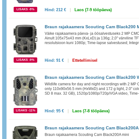
LISAKS -9%
Hind:
212 €
|
Laos (7-9 tööpäeva)
Braun rajakaamera Scouting Cam Black200 
Väike rajakaamera päeva- ja öösalvestuseks 2 MP CMO
Ainult 105x75x43 mm (KxLxD) ja 136g; 2,0" värviline TF
resolutsioon kuni 1080p; Time-lapse salvestused; Integr
LISAKS -9%
Hind:
91 €
|
Ettetellimisel
Braun rajakaamera Scouting Cam Black200 W
Wildlife camera for day and night recordings with 2 M
only 110x90x56.5 mm (HxWxD) and 172 g light, 2.0" colo
SD 8 max. 32 GB), 1520p/1080p/720p/VGA video, Time-la
LISAKS -11%
Hind:
95 €
|
Laos (7-8 tööpäeva)
Braun rajakaamera Scouting Cam Black200A
Braun rajakaamera Scouting Cam Black200A mini