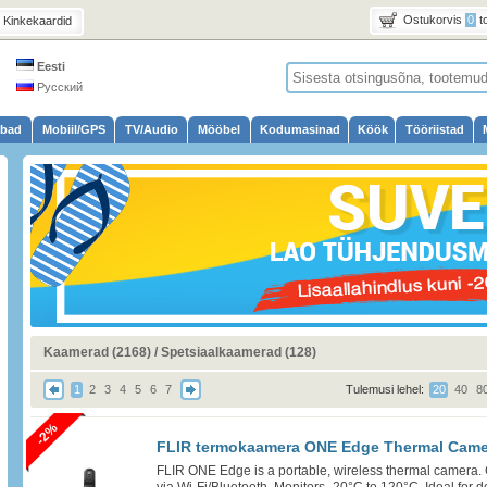
Ostukorvis
0
t
Kinkekaardid
Eesti
Русский
ubad
Mobiil/GPS
TV/Audio
Mööbel
Kodumasinad
Köök
Tööriistad
Kaamerad (2168)
/
Spetsiaalkaamerad (128)
1
2
3
4
5
6
7
Tulemusi lehel:
20
40
8
-2%
FLIR termokaamera ONE Edge Thermal Came
FLIR ONE Edge is a portable, wireless thermal camera.