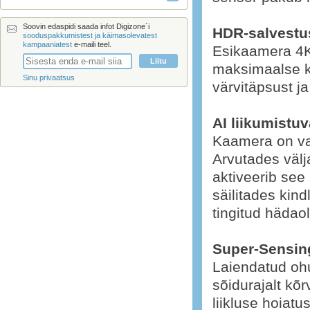
Soovin edaspidi saada infot Digizone´i
HDR-salvestu
sooduspakkumistest ja käimasolevatest
kampaaniatest
e-maili teel.
Esikaamera 4
maksimaalse ka
Sinu privaatsus
värvitäpsust j
AI liikumistu
Kaamera on var
Arvutades väl
aktiveerib see
säilitades kin
tingitud hädao
Super-Sensi
Laiendatud ohu
sõidurajalt kõ
liikluse hoiatus