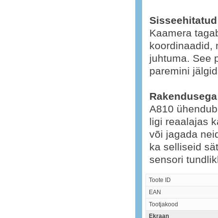
Sisseehitatu
Kaamera tagab 
koordinaadid, 
juhtuma. See p
paremini jälgid
Rakendusega 
A810 ühendub
ligi reaalajas 
või jagada nei
ka selliseid s
sensori tundlik
Toote ID
EAN
Tootjakood
Ekraan