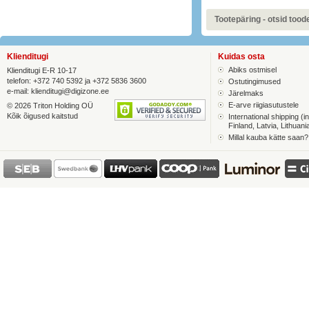
Tootepäring - otsid toodet
Klienditugi
Kuidas osta
Abiks ostmisel
Klienditugi E-R 10-17
telefon: +372 740 5392 ja +372 5836 3600
Ostutingimused
e-mail:
klienditugi@digizone.ee
Järelmaks
E-arve riigiasutustele
© 2026 Triton Holding OÜ
Kõik õigused kaitstud
International shipping (in
Finland, Latvia, Lithuani
Millal kauba kätte saan?