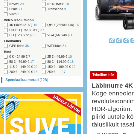
Navitel
20
NEXTBASE
10
Prime3
1
Transcend
9
Viofo
2
Video resolutsioon
4K (4096×2160)
16
QHD (2560x1440)
16
Full HD (1920×1080)
37
HD (1280×720)
8
VGA (640×480)
1
Eriomadus
GPS liides
38
WiFi liides
51
Hind
0 € - 24.99 €
7
25 € - 49.99 €
10
50 € - 79.99 €
17
80 € - 114.99 €
18
115 € - 149.99 €
20
150 € - 199.99 €
22
200 € - 249.99 €
13
250 € - ...
17
Tehniline info
Spetsiaalkaamerad
(128)
Läbimurre 4K 
Koge enneolem
revolutsioonil
HDR-algoritm.
piirid uutele k
täiuslikult tas