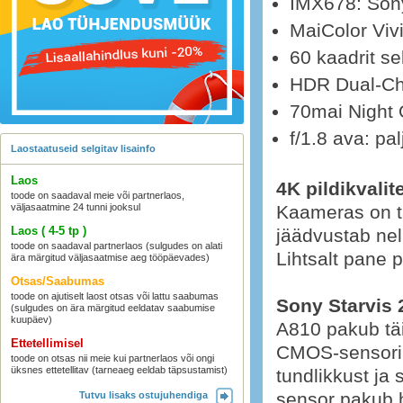
IMX678: Sony
MaiColor Viv
60 kaadrit s
HDR Dual-Chan
70mai Night 
f/1.8 ava: pa
Laostaatuseid selgitav lisainfo
Laos
4K pildikvalit
toode on saadaval meie või partnerlaos,
väljasaatmine 24 tunni jooksul
Kaameras on t
Laos ( 4-5 tp )
jäädvustab nel
toode on saadaval partnerlaos (sulgudes on alati
Lihtsalt pane p
ära märgitud väljasaatmise aeg tööpäevades)
Otsas/Saabumas
toode on ajutiselt laost otsas või lattu saabumas
Sony Starvis 
(sulgudes on ära märgitud eeldatav saabumise
kuupäev)
A810 pakub tä
Ettetellimisel
CMOS-sensoril
toode on otsas nii meie kui partnerlaos või ongi
üksnes ettetellitav (tarneaeg eeldab täpsustamist)
tundlikkust ja
sensor pakub 
Tutvu lisaks ostujuhendiga