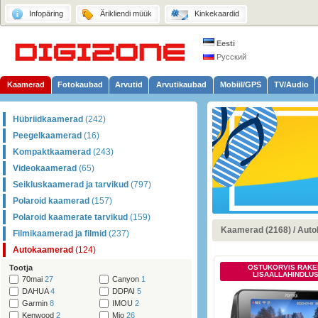
Infopäring
Ärikliendi müük
Kinkekaardid
Eesti
Русский
Kaamerad
Fotokaubad
Arvutid
Arvutikaubad
Mobiil/GPS
TV/Audio
Hübriidkaamerad
(242)
Peegelkaamerad
(16)
Kompaktkaamerad
(243)
Videokaamerad
(65)
Seikluskaamerad ja tarvikud
(797)
Polaroid kaamerad
(157)
Polaroid kaamerate tarvikud
(159)
Kaamerad (2168)
/
Auto
Filmikaamerad ja filmid
(237)
Autokaamerad
(124)
Tootja
OSTUKORVIS RAKE
LISAALLAHINDLU
70mai
27
Canyon
1
DAHUA
4
DDPAI
5
Garmin
8
IMOU
2
Kenwood
2
Mio
26