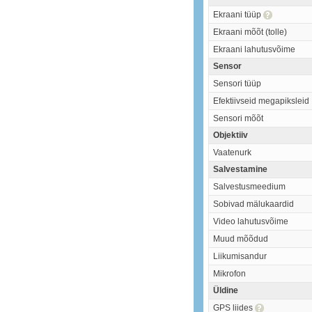
Ekraani tüüp
Ekraani mõõt (tolle)
Ekraani lahutusvõime
Sensor
Sensori tüüp
Efektiivseid megapiksleid
Sensori mõõt
Objektiiv
Vaatenurk
Salvestamine
Salvestusmeedium
Sobivad mälukaardid
Video lahutusvõime
Muud mõõdud
Liikumisandur
Mikrofon
Üldine
GPS liides